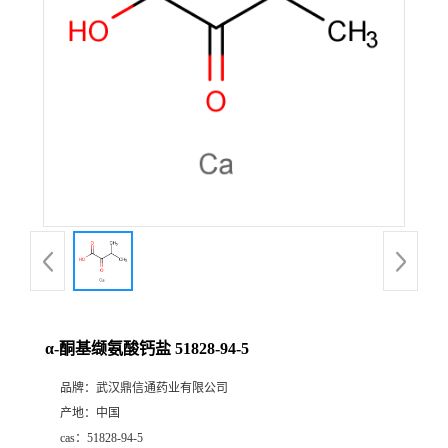
证
书
荣
誉
产
品
展
α-酮基缬氨酸钙盐 51828-94-5
厅
品牌：
武汉鼎信通药业有限公司
产地：
中国
联
cas：
51828-94-5