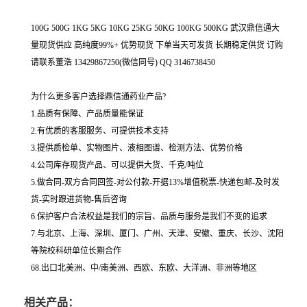
100G 500G 1KG 5KG 10KG 25KG 50KG 100KG 500KG 武汉鼎信通大
量现货供应 高纯度99%+ 优势现货 下单当天可发货 长期稳定供货 订购
请联系董浩 13429867250(微信同号) QQ 3146738450
为什么更多客户选择鼎信通药业产品?
1.品质有保障、产品质量能保证
2.有优质的客服服务、可提供技术支持
3.提供质检单、实物图片、液相图谱、检测方法、优势价格
4.公司库存现货产品、可以提供大货、千克/吨位
5.做合同-双方合同回签-对公付款-开据13%增值税票-快递包邮-及时发
货-实时跟进货物-售后咨询
6.保护客户合法权益是我们的宗旨、品质与服务是我们不变的追求
7.与北京、上海、深圳、厦门、广州、天津、安徽、重庆、长沙、沈阳
等院校科研单位长期合作
68.出口北美洲、中/南美洲、西欧、东欧、大洋洲、非洲等地区
相关产品：