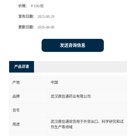
价格：
￥100/瓶
系
发布日期：
2025-09-29
方
更新日期：
2026-08-08
式
发送咨询信息
在
产品详请
线
产地
中国
留
品牌
武汉鼎信通药业有限公司
言
货号
武汉鼎信通现货用于外贸出口、科学研究和试
用途
剂生产等领域