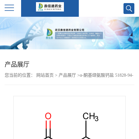
公
司
首
产品展厅
页
您当前的位置：
网站首页
>
产品展厅
>
α-酮基缬氨酸钙盐 51828-94-
公
5
司
介
绍