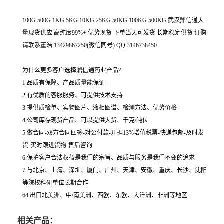
100G 500G 1KG 5KG 10KG 25KG 50KG 100KG 500KG 武汉鼎信通大
量现货供应 高纯度99%+ 优势现货 下单当天可发货 长期稳定供货 订购
请联系董浩 13429867250(微信同号) QQ 3146738450
为什么更多客户选择鼎信通药业产品?
1.品质有保障、产品质量能保证
2.有优质的客服服务、可提供技术支持
3.提供质检单、实物图片、液相图谱、检测方法、优势价格
4.公司库存现货产品、可以提供大货、千克/吨位
5.做合同-双方合同回签-对公付款-开据13%增值税票-快递包邮-及时发
货-实时跟进货物-售后咨询
6.保护客户合法权益是我们的宗旨、品质与服务是我们不变的追求
7.与北京、上海、深圳、厦门、广州、天津、安徽、重庆、长沙、沈阳
等院校科研单位长期合作
64.出口北美洲、中/南美洲、西欧、东欧、大洋洲、非洲等地区
相关产品：