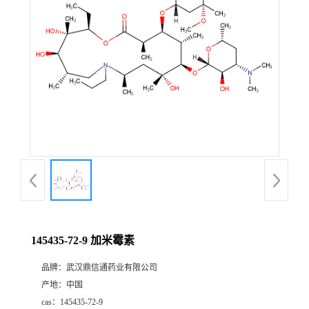
证
书
荣
誉
产
品
展
145435-72-9 加米霉素
厅
品牌：
武汉鼎信通药业有限公司
产地：
中国
联
cas：
145435-72-9