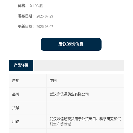
价格：
￥100/瓶
系
发布日期：
2025-07-29
方
更新日期：
2026-08-07
式
发送咨询信息
在
产品详请
线
产地
中国
留
品牌
武汉鼎信通药业有限公司
言
货号
武汉鼎信通现货用于外贸出口、科学研究和试
用途
剂生产等领域