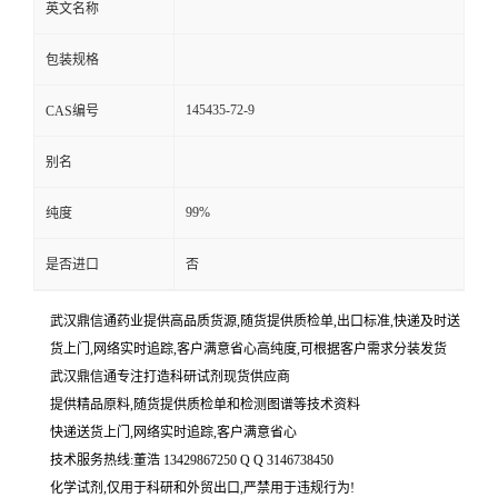
英文名称
包装规格
145435-72-9
CAS编号
别名
99%
纯度
是否进口
否
武汉鼎信通药业提供高品质货源,随货提供质检单,出口标准,快递及时送
货上门,网络实时追踪,客户满意省心高纯度,可根据客户需求分装发货
武汉鼎信通专注打造科研试剂现货供应商
提供精品原料,随货提供质检单和检测图谱等技术资料
快递送货上门,网络实时追踪,客户满意省心
技术服务热线:董浩 13429867250 Q Q 3146738450
化学试剂,仅用于科研和外贸出口,严禁用于违规行为!