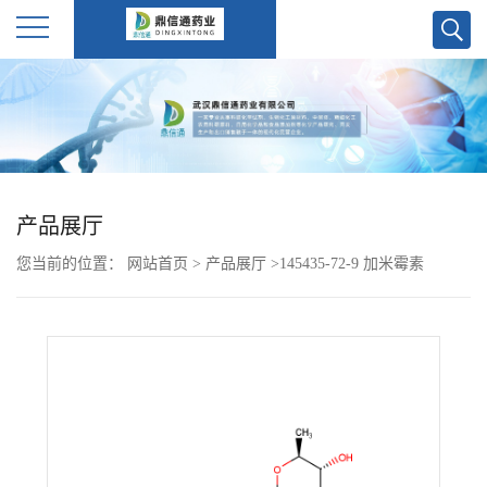
公
司
首
产品展厅
页
您当前的位置：
网站首页
>
产品展厅
>
145435-72-9 加米霉素
公
司
介
绍