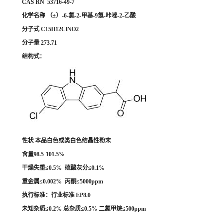
CAS RN 53716-49-7
化学名称 （±）-6-氯-2-甲基-9氢-咔唑-2-乙酸
分子式 C15H12ClNO2
分子量 273.71
结构式：
性状 本品白色或类白色结晶性粉末
含量98.5-101.5%
干燥失重≤0.5% 硫酸灰分≤0.1%
重金属≤0.002% 丙酮≤5000ppm
执行标准：行业标准 EP8.0
未知杂质≤0.2% 总杂质≤0.5% 二氯甲烷≤500ppm