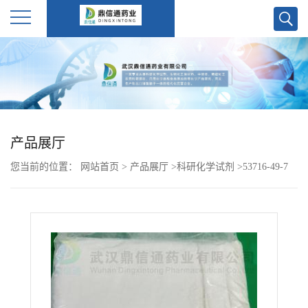
公
司
首
产品展厅
页
您当前的位置：
网站首页
>
产品展厅
>
科研化学试剂
>
53716-49-7
公
卡洛芬-武汉鼎信通药业大量现货供应
司
介
绍