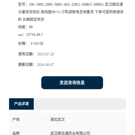
型号：
10G 100G 200G 500G 1KG 25KG 100KG 500KG 武汉鼎信通
系
大量现货供应 高纯度99+% 订购请致电咨询董浩 下单可提供图谱资
料 长期稳定供货
方
纯度：
99
cas：
53716-49-7
式
价格：
￥800/袋
发布日期：
2025-07-29
在
更新日期：
2026-08-07
线
发送咨询信息
留
言
产品详请
产地
湖北武汉
品牌
武汉鼎信通药业有限公司