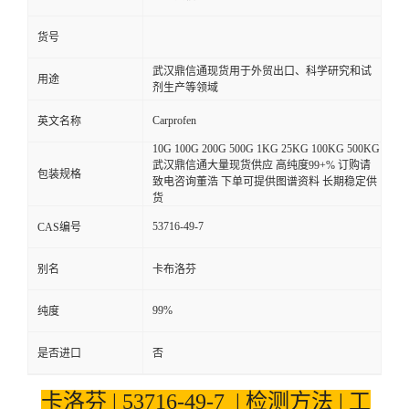
货号
武汉鼎信通现货用于外贸出口、科学研究和试
用途
剂生产等领域
Carprofen
英文名称
10G 100G 200G 500G 1KG 25KG 100KG 500KG
武汉鼎信通大量现货供应 高纯度99+% 订购请
包装规格
致电咨询董浩 下单可提供图谱资料 长期稳定供
货
53716-49-7
CAS编号
别名
卡布洛芬
99%
纯度
是否进口
否
卡洛芬 | 53716-49-7 | 检测方法 | 工