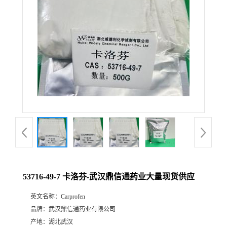
证
书
荣
誉
产
品
展
53716-49-7 卡洛芬-武汉鼎信通药业大量现货供应
厅
英文名称：
Carprofen
品牌：
武汉鼎信通药业有限公司
联
产地：
湖北武汉