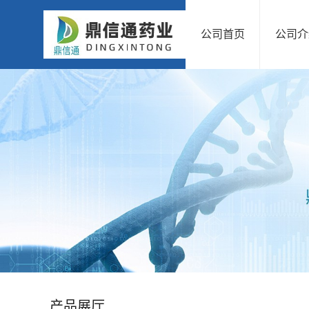
公司首页
公司介
公
司
首
页
公
司
介
绍
产品展厅