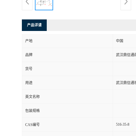
系
方
产品详请
式
产地
中国
品牌
武汉鼎信通
在
货号
线
用途
武汉鼎信通
留
英文名称
言
包装规格
516-35-8
CAS编号