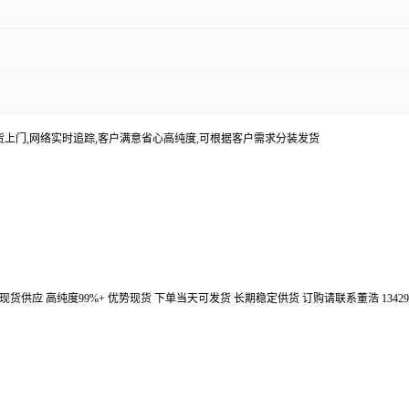
货上门,网络实时追踪,客户满意省心高纯度,可根据客户需求分装发货
汉鼎信通大量现货供应 高纯度99%+ 优势现货 下单当天可发货 长期稳定供货 订购请联系董浩 134298672