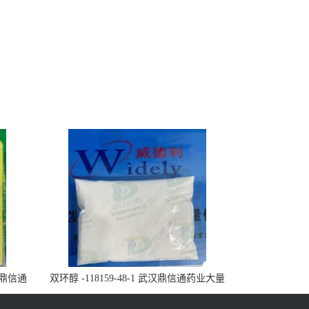
武汉鼎信通
双环醇 -118159-48-1 武汉鼎信通药业大量
现货供应