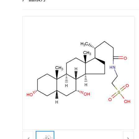
证
书
荣
誉
产
品
展
厅
联