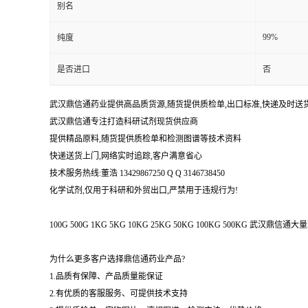
别名
99%
纯度
是否进口
否
武汉鼎信通药业提供高品质货源,随货提供质检单,出口标准,快递及时送
武汉鼎信通专注打造科研试剂现货供应商
提供精品原料,随货提供质检单和检测图谱等技术资料
快递送货上门,网络实时追踪,客户满意省心
技术服务热线:董浩 13429867250 Q Q 3146738450
化学试剂,仅用于科研和外贸出口,严禁用于违规行为!
100G 500G 1KG 5KG 10KG 25KG 50KG 100KG 500KG 武
为什么更多客户选择鼎信通药业产品?
1.品质有保障、产品质量能保证
2.有优质的客服服务、可提供技术支持