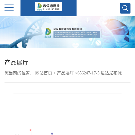
公
司
首
产品展厅
页
您当前的位置：
网站首页
>
产品展厅
>
656247-17-5 尼达尼布碱
公
司
介
绍