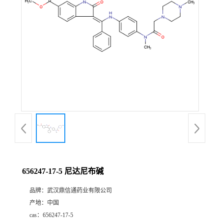
证
书
荣
誉
产
品
展
656247-17-5 尼达尼布碱
厅
品牌：
武汉鼎信通药业有限公司
产地：
中国
联
cas：
656247-17-5