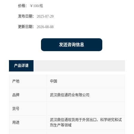
价格：
￥100/瓶
系
发布日期：
2025-07-29
方
更新日期：
2026-08-08
式
发送咨询信息
在
产品详请
线
产地
中国
留
品牌
武汉鼎信通药业有限公司
言
货号
武汉鼎信通现货用于外贸出口、科学研究和试
用途
剂生产等领域