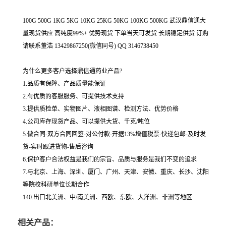
100G 500G 1KG 5KG 10KG 25KG 50KG 100KG 500KG 武汉鼎信通大
量现货供应 高纯度99%+ 优势现货 下单当天可发货 长期稳定供货 订购
请联系董浩 13429867250(微信同号) QQ 3146738450
为什么更多客户选择鼎信通药业产品?
1.品质有保障、产品质量能保证
2.有优质的客服服务、可提供技术支持
3.提供质检单、实物图片、液相图谱、检测方法、优势价格
4.公司库存现货产品、可以提供大货、千克/吨位
5.做合同-双方合同回签-对公付款-开据13%增值税票-快递包邮-及时发
货-实时跟进货物-售后咨询
6.保护客户合法权益是我们的宗旨、品质与服务是我们不变的追求
7.与北京、上海、深圳、厦门、广州、天津、安徽、重庆、长沙、沈阳
等院校科研单位长期合作
140.出口北美洲、中/南美洲、西欧、东欧、大洋洲、非洲等地区
相关产品：