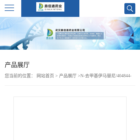
公
司
首
产品展厅
页
您当前的位置：
网站首页
>
产品展厅
>
N-去甲基伊马替尼/404844-
公
02-6
司
介
绍