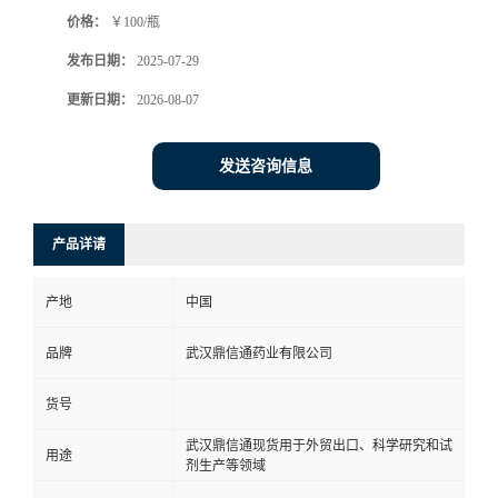
价格：
￥100/瓶
系
发布日期：
2025-07-29
方
更新日期：
2026-08-07
式
发送咨询信息
在
产品详请
线
产地
中国
留
品牌
武汉鼎信通药业有限公司
言
货号
武汉鼎信通现货用于外贸出口、科学研究和试
用途
剂生产等领域