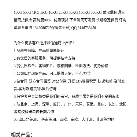
100G 500G 1KG 5KG 10KG 25KG 50KG 100KG 500KG 武汉鼎信通大
量现货供应 高纯度99%+ 优势现货 下单当天可发货 长期稳定供货 订购
请联系董浩 13429867250(微信同号) QQ 3146738450
为什么更多客户选择鼎信通药业产品?
1.品质有保障、产品质量能保证
2.有优质的客服服务、可提供技术支持
3.提供质检单、实物图片、液相图谱、检测方法、优势价格
4.公司库存现货产品、可以提供大货、千克/吨位
5.做合同-双方合同回签-对公付款-开据13%增值税票-快递包邮-及时发
货-实时跟进货物-售后咨询
6.保护客户合法权益是我们的宗旨、品质与服务是我们不变的追求
7.与北京、上海、深圳、厦门、广州、天津、安徽、重庆、长沙、沈阳
等院校科研单位长期合作
60.出口北美洲、中/南美洲、西欧、东欧、大洋洲、非洲等地区
相关产品：