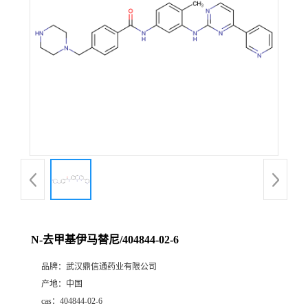
证
书
荣
誉
产
品
展
N-去甲基伊马替尼/404844-02-6
厅
品牌：
武汉鼎信通药业有限公司
产地：
中国
联
cas：
404844-02-6