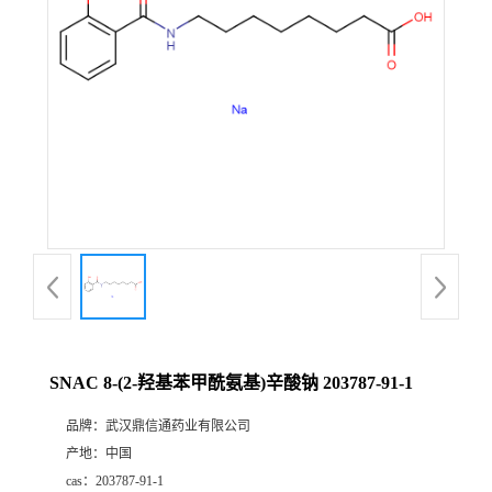
证
书
荣
誉
产
品
展
SNAC 8-(2-羟基苯甲酰氨基)辛酸钠 203787-91-1
厅
品牌：
武汉鼎信通药业有限公司
产地：
中国
联
cas：
203787-91-1