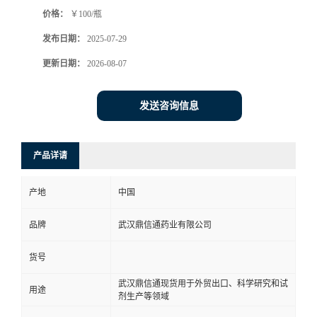
价格：
￥100/瓶
系
发布日期：
2025-07-29
方
更新日期：
2026-08-07
式
发送咨询信息
在
产品详请
线
产地
中国
留
品牌
武汉鼎信通药业有限公司
言
货号
武汉鼎信通现货用于外贸出口、科学研究和试
用途
剂生产等领域