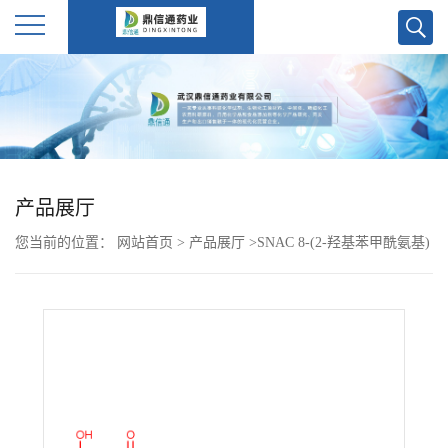
公
司
首
产品展厅
页
您当前的位置：
网站首页
>
产品展厅
>
SNAC 8-(2-羟基苯甲酰氨基)
公
辛酸钠 203787-91-1
司
介
绍