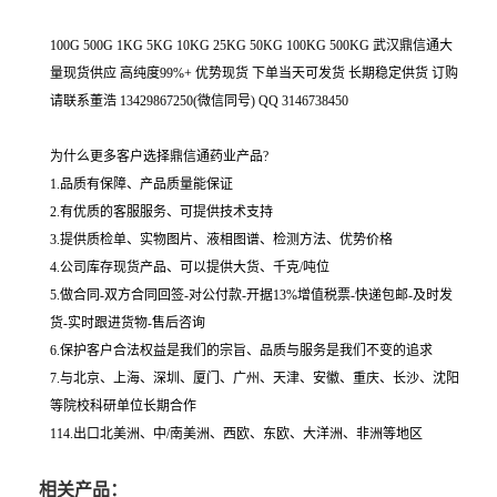
100G 500G 1KG 5KG 10KG 25KG 50KG 100KG 500KG 武汉鼎信通大
量现货供应 高纯度99%+ 优势现货 下单当天可发货 长期稳定供货 订购
请联系董浩 13429867250(微信同号) QQ 3146738450
为什么更多客户选择鼎信通药业产品?
1.品质有保障、产品质量能保证
2.有优质的客服服务、可提供技术支持
3.提供质检单、实物图片、液相图谱、检测方法、优势价格
4.公司库存现货产品、可以提供大货、千克/吨位
5.做合同-双方合同回签-对公付款-开据13%增值税票-快递包邮-及时发
货-实时跟进货物-售后咨询
6.保护客户合法权益是我们的宗旨、品质与服务是我们不变的追求
7.与北京、上海、深圳、厦门、广州、天津、安徽、重庆、长沙、沈阳
等院校科研单位长期合作
114.出口北美洲、中/南美洲、西欧、东欧、大洋洲、非洲等地区
相关产品：