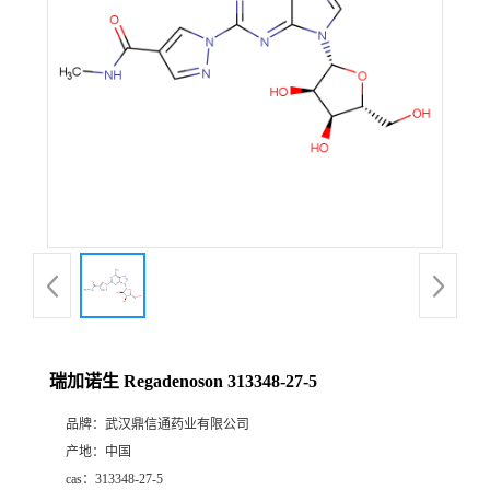
证
书
荣
誉
产
品
展
瑞加诺生 Regadenoson 313348-27-5
厅
品牌：
武汉鼎信通药业有限公司
产地：
中国
联
cas：
313348-27-5