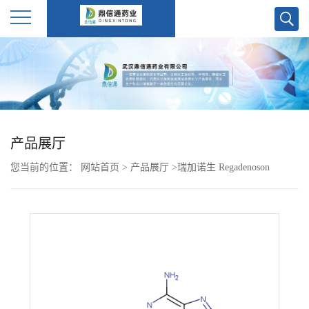
公
司
首
产品展厅
页
您当前的位置：
网站首页
>
产品展厅
>
瑞加诺生 Regadenoson
公
313348-27-5
司
介
绍