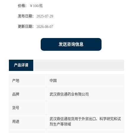
价格：
￥100/瓶
系
发布日期：
2025-07-29
方
更新日期：
2026-08-07
式
发送咨询信息
在
产品详请
线
产地
中国
留
品牌
武汉鼎信通药业有限公司
言
货号
武汉鼎信通现货用于外贸出口、科学研究和试
用途
剂生产等领域