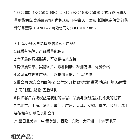
100G 500G 1KG 5KG 10KG 25KG 50KG 100KG 500KG 武汉鼎信通大
量现货供应 高纯度99%+ 优势现货 下单当天可发货 长期稳定供货 订购
请联系董浩 13429867250(微信同号) QQ 3146738450
为什么更多客户选择鼎信通药业产品?
1.品质有保障、产品质量能保证
2.有优质的客服服务、可提供技术支持
3.提供质检单、实物图片、液相图谱、检测方法、优势价格
4.公司库存现货产品、可以提供大货、千克/吨位
5.做合同-双方合同回签-对公付款-开据13%增值税票-快递包邮-及时发
货-实时跟进货物-售后咨询
6.保护客户合法权益是我们的宗旨、品质与服务是我们不变的追求
7.与北京、上海、深圳、厦门、广州、天津、安徽、重庆、长沙、沈阳
等院校科研单位长期合作
74.出口北美洲、中/南美洲、西欧、东欧、大洋洲、非洲等地区
相关产品：