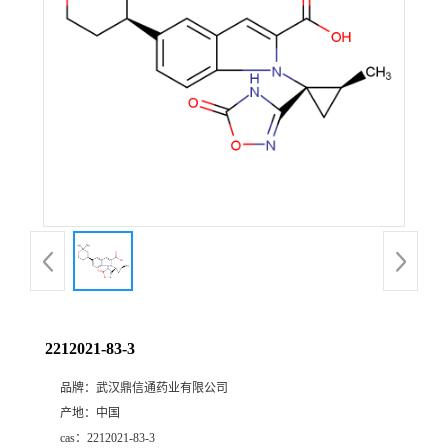
证
书
荣
誉
产
品
展
2212021-83-3
厅
品牌：
武汉鼎信通药业有限公司
产地：
中国
联
cas：
2212021-83-3