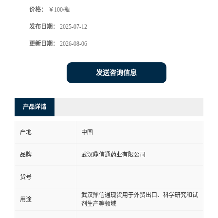
价格：
￥100/瓶
系
发布日期：
2025-07-12
方
更新日期：
2026-08-06
式
发送咨询信息
在
产品详请
线
产地
中国
留
品牌
武汉鼎信通药业有限公司
言
货号
武汉鼎信通现货用于外贸出口、科学研究和试
用途
剂生产等领域