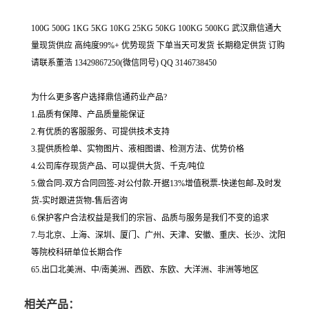
100G 500G 1KG 5KG 10KG 25KG 50KG 100KG 500KG 武汉鼎信通大
量现货供应 高纯度99%+ 优势现货 下单当天可发货 长期稳定供货 订购
请联系董浩 13429867250(微信同号) QQ 3146738450
为什么更多客户选择鼎信通药业产品?
1.品质有保障、产品质量能保证
2.有优质的客服服务、可提供技术支持
3.提供质检单、实物图片、液相图谱、检测方法、优势价格
4.公司库存现货产品、可以提供大货、千克/吨位
5.做合同-双方合同回签-对公付款-开据13%增值税票-快递包邮-及时发
货-实时跟进货物-售后咨询
6.保护客户合法权益是我们的宗旨、品质与服务是我们不变的追求
7.与北京、上海、深圳、厦门、广州、天津、安徽、重庆、长沙、沈阳
等院校科研单位长期合作
65.出口北美洲、中/南美洲、西欧、东欧、大洋洲、非洲等地区
相关产品：