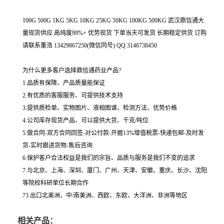
100G 500G 1KG 5KG 10KG 25KG 50KG 100KG 500KG 武汉鼎信通大
量现货供应 高纯度99%+ 优势现货 下单当天可发货 长期稳定供货 订购
请联系董浩 13429867250(微信同号) QQ 3146738450
为什么更多客户选择鼎信通药业产品?
1.品质有保障、产品质量能保证
2.有优质的客服服务、可提供技术支持
3.提供质检单、实物图片、液相图谱、检测方法、优势价格
4.公司库存现货产品、可以提供大货、千克/吨位
5.做合同-双方合同回签-对公付款-开据13%增值税票-快递包邮-及时发
货-实时跟进货物-售后咨询
6.保护客户合法权益是我们的宗旨、品质与服务是我们不变的追求
7.与北京、上海、深圳、厦门、广州、天津、安徽、重庆、长沙、沈阳
等院校科研单位长期合作
73.出口北美洲、中/南美洲、西欧、东欧、大洋洲、非洲等地区
相关产品：