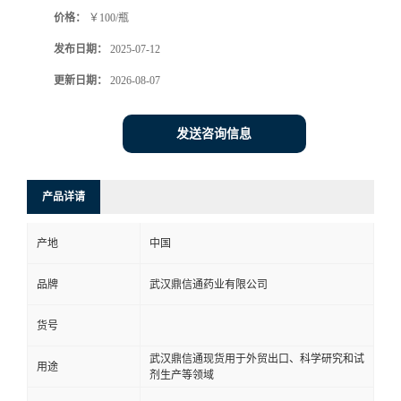
价格：
￥100/瓶
系
发布日期：
2025-07-12
方
更新日期：
2026-08-07
式
发送咨询信息
在
产品详请
线
产地
中国
留
品牌
武汉鼎信通药业有限公司
言
货号
武汉鼎信通现货用于外贸出口、科学研究和试
用途
剂生产等领域