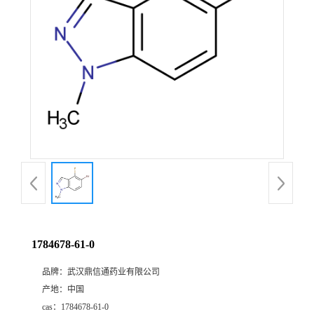
证
书
荣
誉
产
品
展
1784678-61-0
厅
品牌：
武汉鼎信通药业有限公司
产地：
中国
联
cas：
1784678-61-0