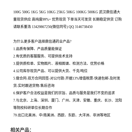
100G 500G 1KG 5KG 10KG 25KG 50KG 100KG 500KG 武汉鼎信通大
量现货供应 高纯度99%+ 优势现货 下单当天可发货 长期稳定供货 订购
请联系董浩 13429867250(微信同号) QQ 3146738450
为什么更多客户选择鼎信通药业产品?
1.品质有保障、产品质量能保证
2.有优质的客服服务、可提供技术支持
3.提供质检单、实物图片、液相图谱、检测方法、优势价格
4.公司库存现货产品、可以提供大货、千克/吨位
5.做合同-双方合同回签-对公付款-开据13%增值税票-快递包邮-及时发
货-实时跟进货物-售后咨询
6.保护客户合法权益是我们的宗旨、品质与服务是我们不变的追求
7.与北京、上海、深圳、厦门、广州、天津、安徽、重庆、长沙、沈阳
等院校科研单位长期合作
79.出口北美洲、中/南美洲、西欧、东欧、大洋洲、非洲等地区
相关产品：