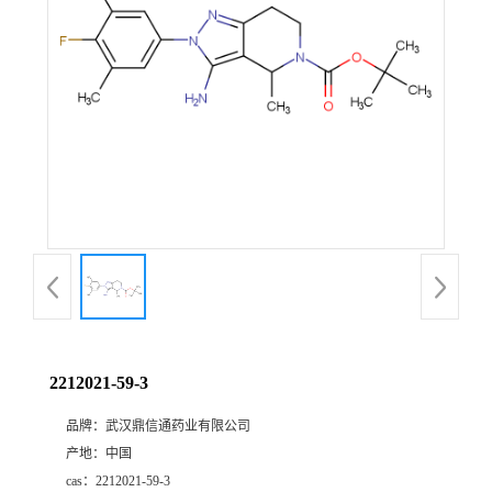
证
书
荣
誉
产
品
展
2212021-59-3
厅
品牌：
武汉鼎信通药业有限公司
产地：
中国
联
cas：
2212021-59-3