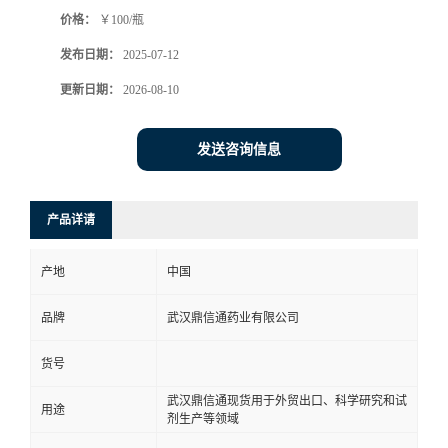
价格：
￥100/瓶
系
发布日期：
2025-07-12
方
更新日期：
2026-08-10
式
发送咨询信息
在
产品详请
线
产地
中国
留
品牌
武汉鼎信通药业有限公司
言
货号
武汉鼎信通现货用于外贸出口、科学研究和试
用途
剂生产等领域