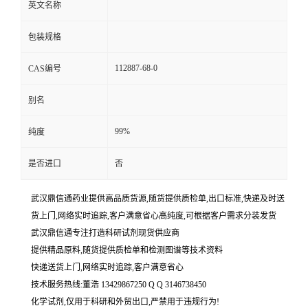
英文名称
包装规格
112887-68-0
CAS编号
别名
99%
纯度
是否进口
否
武汉鼎信通药业提供高品质货源,随货提供质检单,出口标准,快递及时送
货上门,网络实时追踪,客户满意省心高纯度,可根据客户需求分装发货
武汉鼎信通专注打造科研试剂现货供应商
提供精品原料,随货提供质检单和检测图谱等技术资料
快递送货上门,网络实时追踪,客户满意省心
技术服务热线:董浩 13429867250 Q Q 3146738450
化学试剂,仅用于科研和外贸出口,严禁用于违规行为!