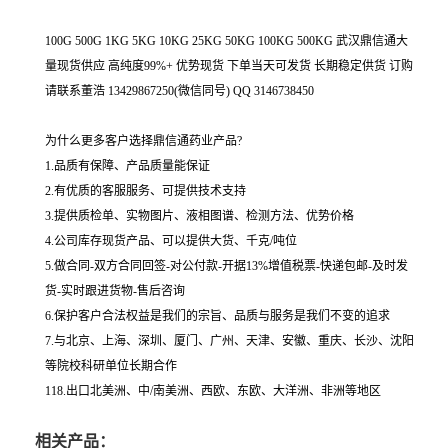
100G 500G 1KG 5KG 10KG 25KG 50KG 100KG 500KG 武汉鼎信通大
量现货供应 高纯度99%+ 优势现货 下单当天可发货 长期稳定供货 订购
请联系董浩 13429867250(微信同号) QQ 3146738450
为什么更多客户选择鼎信通药业产品?
1.品质有保障、产品质量能保证
2.有优质的客服服务、可提供技术支持
3.提供质检单、实物图片、液相图谱、检测方法、优势价格
4.公司库存现货产品、可以提供大货、千克/吨位
5.做合同-双方合同回签-对公付款-开据13%增值税票-快递包邮-及时发
货-实时跟进货物-售后咨询
6.保护客户合法权益是我们的宗旨、品质与服务是我们不变的追求
7.与北京、上海、深圳、厦门、广州、天津、安徽、重庆、长沙、沈阳
等院校科研单位长期合作
118.出口北美洲、中/南美洲、西欧、东欧、大洋洲、非洲等地区
相关产品：