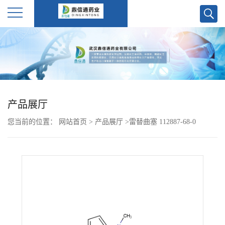
公
司
首
产品展厅
页
您当前的位置：
网站首页
>
产品展厅
>
雷替曲塞 112887-68-0
公
司
介
绍