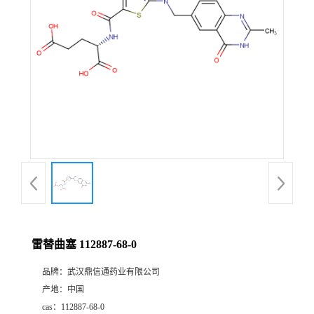
证
书
荣
誉
产
品
展
雷替曲塞 112887-68-0
厅
品牌：
武汉鼎信通药业有限公司
产地：
中国
联
cas：
112887-68-0