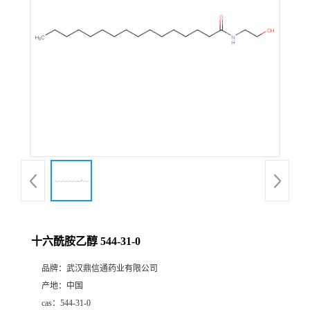
证
书
荣
誉
产
品
展
十六酰胺乙醇 544-31-0
厅
品牌：
武汉鼎信通药业有限公司
产地：
中国
联
cas：
544-31-0