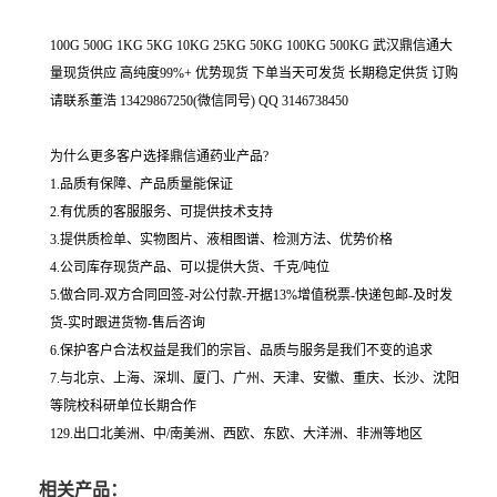
100G 500G 1KG 5KG 10KG 25KG 50KG 100KG 500KG 武汉鼎信通大
量现货供应 高纯度99%+ 优势现货 下单当天可发货 长期稳定供货 订购
请联系董浩 13429867250(微信同号) QQ 3146738450
为什么更多客户选择鼎信通药业产品?
1.品质有保障、产品质量能保证
2.有优质的客服服务、可提供技术支持
3.提供质检单、实物图片、液相图谱、检测方法、优势价格
4.公司库存现货产品、可以提供大货、千克/吨位
5.做合同-双方合同回签-对公付款-开据13%增值税票-快递包邮-及时发
货-实时跟进货物-售后咨询
6.保护客户合法权益是我们的宗旨、品质与服务是我们不变的追求
7.与北京、上海、深圳、厦门、广州、天津、安徽、重庆、长沙、沈阳
等院校科研单位长期合作
129.出口北美洲、中/南美洲、西欧、东欧、大洋洲、非洲等地区
相关产品：