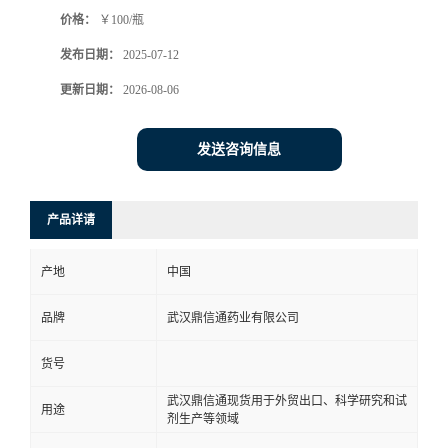
价格：
￥100/瓶
系
发布日期：
2025-07-12
方
更新日期：
2026-08-06
式
发送咨询信息
在
产品详请
线
产地
中国
留
品牌
武汉鼎信通药业有限公司
言
货号
武汉鼎信通现货用于外贸出口、科学研究和试
用途
剂生产等领域