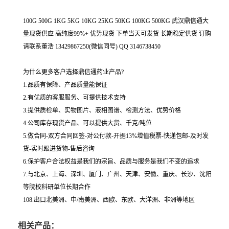
100G 500G 1KG 5KG 10KG 25KG 50KG 100KG 500KG 武汉鼎信通大
量现货供应 高纯度99%+ 优势现货 下单当天可发货 长期稳定供货 订购
请联系董浩 13429867250(微信同号) QQ 3146738450
为什么更多客户选择鼎信通药业产品?
1.品质有保障、产品质量能保证
2.有优质的客服服务、可提供技术支持
3.提供质检单、实物图片、液相图谱、检测方法、优势价格
4.公司库存现货产品、可以提供大货、千克/吨位
5.做合同-双方合同回签-对公付款-开据13%增值税票-快递包邮-及时发
货-实时跟进货物-售后咨询
6.保护客户合法权益是我们的宗旨、品质与服务是我们不变的追求
7.与北京、上海、深圳、厦门、广州、天津、安徽、重庆、长沙、沈阳
等院校科研单位长期合作
108.出口北美洲、中/南美洲、西欧、东欧、大洋洲、非洲等地区
相关产品：