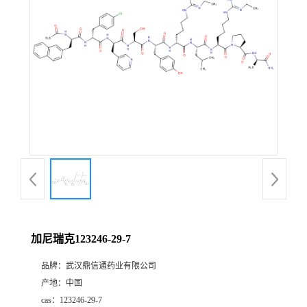
证
书
荣
誉
产
品
展
加尼瑞克123246-29-7
厅
品牌：
武汉鼎信通药业有限公司
产地：
中国
联
cas：
123246-29-7