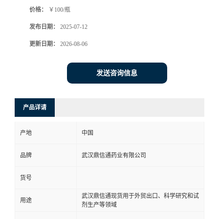
价格：
￥100/瓶
系
发布日期：
2025-07-12
方
更新日期：
2026-08-06
式
发送咨询信息
在
产品详请
线
产地
中国
留
品牌
武汉鼎信通药业有限公司
言
货号
武汉鼎信通现货用于外贸出口、科学研究和试
用途
剂生产等领域