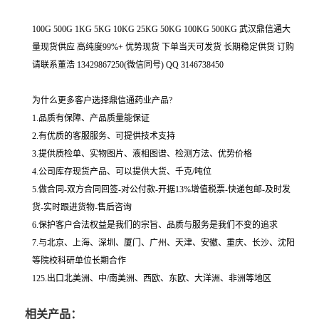
100G 500G 1KG 5KG 10KG 25KG 50KG 100KG 500KG 武汉鼎信通大
量现货供应 高纯度99%+ 优势现货 下单当天可发货 长期稳定供货 订购
请联系董浩 13429867250(微信同号) QQ 3146738450
为什么更多客户选择鼎信通药业产品?
1.品质有保障、产品质量能保证
2.有优质的客服服务、可提供技术支持
3.提供质检单、实物图片、液相图谱、检测方法、优势价格
4.公司库存现货产品、可以提供大货、千克/吨位
5.做合同-双方合同回签-对公付款-开据13%增值税票-快递包邮-及时发
货-实时跟进货物-售后咨询
6.保护客户合法权益是我们的宗旨、品质与服务是我们不变的追求
7.与北京、上海、深圳、厦门、广州、天津、安徽、重庆、长沙、沈阳
等院校科研单位长期合作
125.出口北美洲、中/南美洲、西欧、东欧、大洋洲、非洲等地区
相关产品：