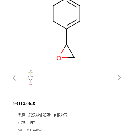
证
书
荣
誉
产
品
展
93114-06-8
厅
品牌：
武汉鼎信通药业有限公司
产地：
中国
联
cas：
93114-06-8