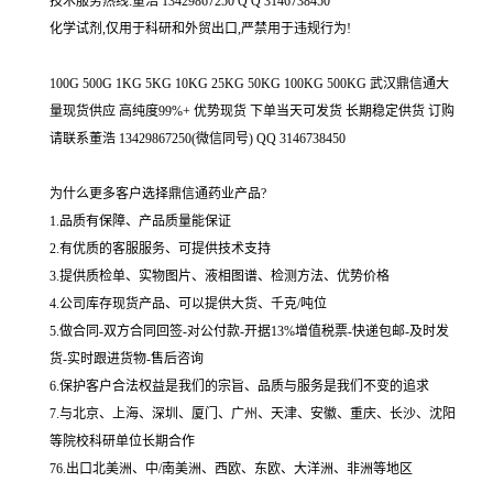
技术服务热线:董浩 13429867250 Q Q 3146738450
化学试剂,仅用于科研和外贸出口,严禁用于违规行为!
100G 500G 1KG 5KG 10KG 25KG 50KG 100KG 500KG 武汉鼎信通大
量现货供应 高纯度99%+ 优势现货 下单当天可发货 长期稳定供货 订购
请联系董浩 13429867250(微信同号) QQ 3146738450
为什么更多客户选择鼎信通药业产品?
1.品质有保障、产品质量能保证
2.有优质的客服服务、可提供技术支持
3.提供质检单、实物图片、液相图谱、检测方法、优势价格
4.公司库存现货产品、可以提供大货、千克/吨位
5.做合同-双方合同回签-对公付款-开据13%增值税票-快递包邮-及时发
货-实时跟进货物-售后咨询
6.保护客户合法权益是我们的宗旨、品质与服务是我们不变的追求
7.与北京、上海、深圳、厦门、广州、天津、安徽、重庆、长沙、沈阳
等院校科研单位长期合作
76.出口北美洲、中/南美洲、西欧、东欧、大洋洲、非洲等地区