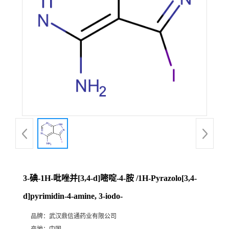
证
书
荣
誉
产
品
展
3-碘-1H-吡唑并[3,4-d]嘧啶-4-胺 /1H-Pyrazolo[3,4-
厅
d]pyrimidin-4-amine, 3-iodo-
品牌：
武汉鼎信通药业有限公司
联