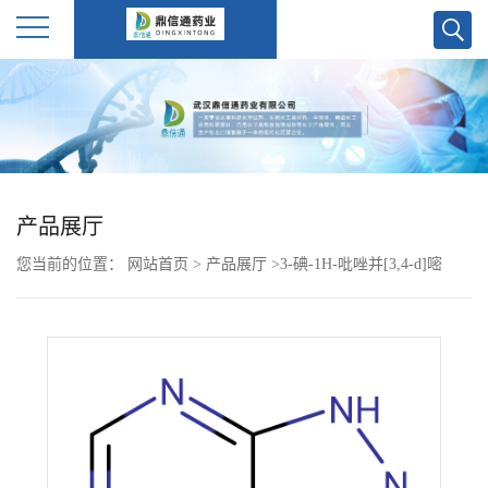
公
司
首
产品展厅
页
您当前的位置：
网站首页
>
产品展厅
>
3-碘-1H-吡唑并[3,4-d]嘧
公
啶-4-胺 /1H-Pyrazolo[3,4-d]pyrimidin-4-amine, 3-iodo-
司
介
绍