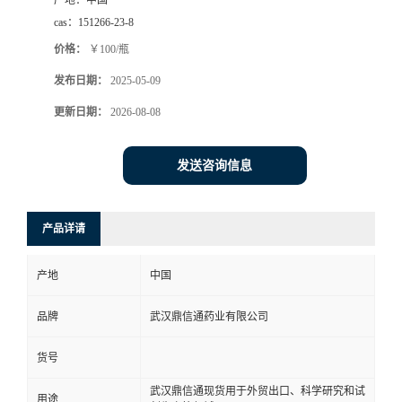
产地：
中国
cas：
151266-23-8
系
价格：
￥100/瓶
方
发布日期：
2025-05-09
更新日期：
2026-08-08
式
在
发送咨询信息
线
产品详请
留
产地
中国
言
品牌
武汉鼎信通药业有限公司
货号
武汉鼎信通现货用于外贸出口、科学研究和试
用途