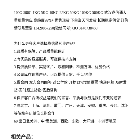
100G 500G 1KG 5KG 10KG 25KG 50KG 100KG 500KG 武汉鼎信通大
量现货供应 高纯度99%+ 优势现货 下单当天可发货 长期稳定供货 订购
请联系董浩 13429867250(微信同号) QQ 3146738450
为什么更多客户选择鼎信通药业产品?
1.品质有保障、产品质量能保证
2.有优质的客服服务、可提供技术支持
3.提供质检单、实物图片、液相图谱、检测方法、优势价格
4.公司库存现货产品、可以提供大货、千克/吨位
5.做合同-双方合同回签-对公付款-开据13%增值税票-快递包邮-及时发
货-实时跟进货物-售后咨询
6.保护客户合法权益是我们的宗旨、品质与服务是我们不变的追求
7.与北京、上海、深圳、厦门、广州、天津、安徽、重庆、长沙、沈阳
等院校科研单位长期合作
60.出口北美洲、中/南美洲、西欧、东欧、大洋洲、非洲等地区
相关产品：