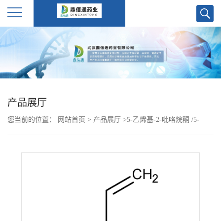
公
司
首
产品展厅
页
您当前的位置：
网站首页
>
产品展厅
>
5-乙烯基-2-吡咯烷酮 /5-
公
Vinylpyrrolidin-2-one
司
介
绍