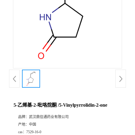
证
书
荣
誉
产
品
展
5-乙烯基-2-吡咯烷酮 /5-Vinylpyrrolidin-2-one
厅
品牌：
武汉鼎信通药业有限公司
产地：
中国
联
cas：
7529-16-0