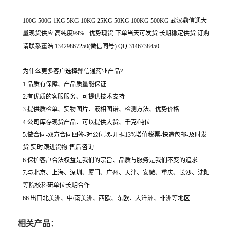
100G 500G 1KG 5KG 10KG 25KG 50KG 100KG 500KG 武汉鼎信通大
量现货供应 高纯度99%+ 优势现货 下单当天可发货 长期稳定供货 订购
请联系董浩 13429867250(微信同号) QQ 3146738450
为什么更多客户选择鼎信通药业产品?
1.品质有保障、产品质量能保证
2.有优质的客服服务、可提供技术支持
3.提供质检单、实物图片、液相图谱、检测方法、优势价格
4.公司库存现货产品、可以提供大货、千克/吨位
5.做合同-双方合同回签-对公付款-开据13%增值税票-快递包邮-及时发
货-实时跟进货物-售后咨询
6.保护客户合法权益是我们的宗旨、品质与服务是我们不变的追求
7.与北京、上海、深圳、厦门、广州、天津、安徽、重庆、长沙、沈阳
等院校科研单位长期合作
66.出口北美洲、中/南美洲、西欧、东欧、大洋洲、非洲等地区
相关产品：