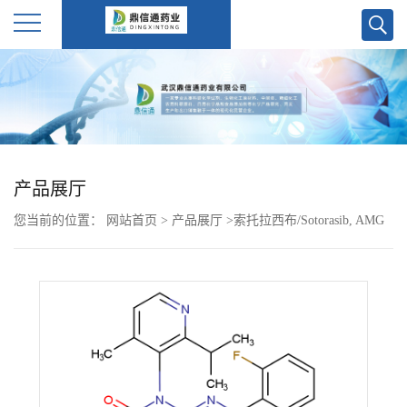
公
司
首
产品展厅
页
您当前的位置：
网站首页
>
产品展厅
>
索托拉西布/Sotorasib, AMG
公
510
司
介
绍