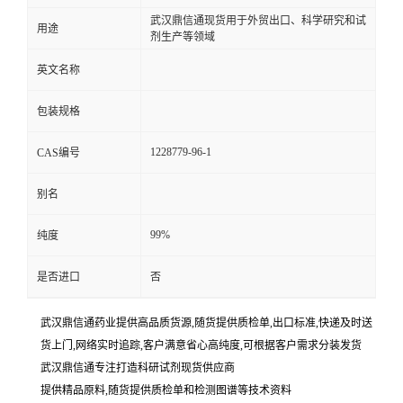
武汉鼎信通现货用于外贸出口、科学研究和试
用途
剂生产等领域
英文名称
包装规格
1228779-96-1
CAS编号
别名
99%
纯度
是否进口
否
武汉鼎信通药业提供高品质货源,随货提供质检单,出口标准,快递及时送
货上门,网络实时追踪,客户满意省心高纯度,可根据客户需求分装发货
武汉鼎信通专注打造科研试剂现货供应商
提供精品原料,随货提供质检单和检测图谱等技术资料