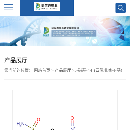
公
司
首
产品展厅
页
您当前的位置：
网站首页
>
产品展厅
>
3-硝基-4-[[(四氢吡喃-4-基)
公
甲基]氨基]苯磺酰胺 3-nitro-4-(((tetrahydro-2H-pyran-4-
yl)methyl)amino)benzenesulfonamide
司
介
绍