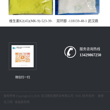
维生素K2(45)(MK-9)-523-39-
双环醇 -118159-48-1 武汉鼎
7-武汉鼎信通药业大量现货供
信通药业大量现货供应
应
服务咨询热线
13429867250
微信扫一扫
版权所有 Copyright (©) 2026
武汉鼎信通药业有限公司
XML
技术支持：
盖德
化工网
食品商务网