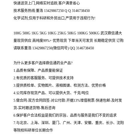
快递送货上门,网络实时追踪,客户满意省心
技术服务热线:董浩 13429867250 Q Q 3146738450
化学试剂,仅用于科研和外贸出口,严禁用于违规行为!
100G 500G 1KG 5KG 10KG 25KG 50KG 100KG 500KG 武汉鼎信通大
量现货供应 高纯度99%+ 优势现货 下单当天可发货 长期稳定供货 订购
请联系董浩 13429867250(微信同号) QQ 3146738450
为什么更多客户选择鼎信通药业产品?
1.品质有保障、产品质量能保证
2.有优质的客服服务、可提供技术支持
3.提供质检单、实物图片、液相图谱、检测方法、优势价格
4.公司库存现货产品、可以提供大货、千克/吨位
5.做合同-双方合同回签-对公付款-开据13%增值税票-快递包邮-及时发
货-实时跟进货物-售后咨询
6.保护客户合法权益是我们的宗旨、品质与服务是我们不变的追求
7.与北京、上海、深圳、厦门、广州、天津、安徽、重庆、长沙、沈阳
等院校科研单位长期合作