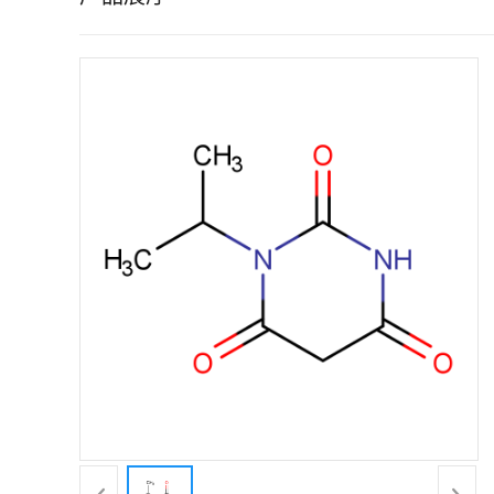
证
书
荣
誉
产
品
展
厅
联