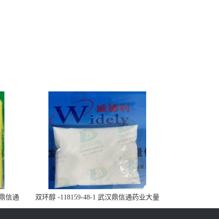
武汉鼎信通
双环醇 -118159-48-1 武汉鼎信通药业大量
现货供应