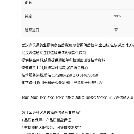
别名
99%
纯度
是否进口
否
武汉鼎信通药业提供高品质货源,随货提供质检单,出口标准,快递及时送
武汉鼎信通专注打造科研试剂现货供应商
提供精品原料,随货提供质检单和检测图谱等技术资料
快递送货上门,网络实时追踪,客户满意省心
技术服务热线:董浩 13429867250 Q Q 3146738450
化学试剂,仅用于科研和外贸出口,严禁用于违规行为!
100G 500G 1KG 5KG 10KG 25KG 50KG 100KG 500KG 武
为什么更多客户选择鼎信通药业产品?
1.品质有保障、产品质量能保证
2.有优质的客服服务、可提供技术支持