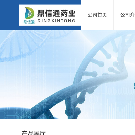
公司首页
公司介
公
司
首
页
公
司
介
绍
产品展厅