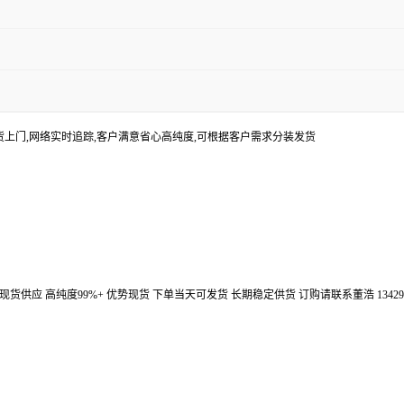
货上门,网络实时追踪,客户满意省心高纯度,可根据客户需求分装发货
汉鼎信通大量现货供应 高纯度99%+ 优势现货 下单当天可发货 长期稳定供货 订购请联系董浩 134298672