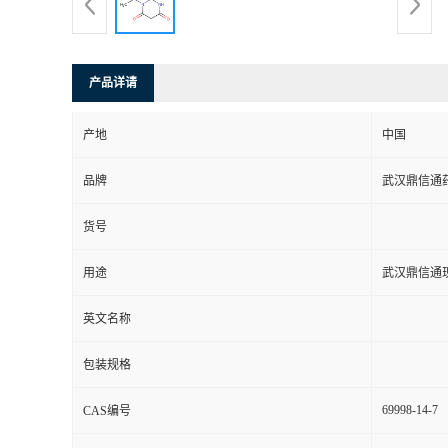
系
方
产品详请
式
产地
中国
品牌
武汉鼎信通
在
货号
线
用途
武汉鼎信通
留
英文名称
言
包装规格
69998-14-7
CAS编号