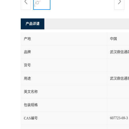
系
方
产品详请
式
产地
中国
品牌
武汉鼎信通
在
货号
线
用途
武汉鼎信通
留
英文名称
言
包装规格
607723-69-3
CAS编号