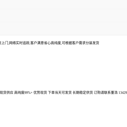
货上门,网络实时追踪,客户满意省心高纯度,可根据客户需求分装发货
汉鼎信通大量现货供应 高纯度99%+ 优势现货 下单当天可发货 长期稳定供货 订购请联系董浩 134298672