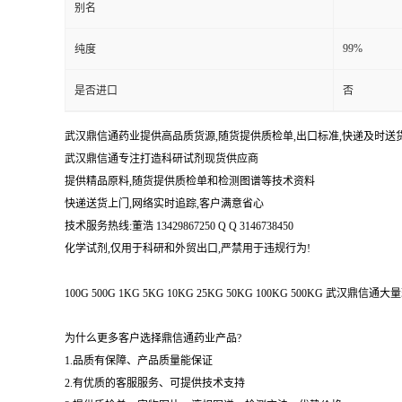
别名
99%
纯度
是否进口
否
武汉鼎信通药业提供高品质货源,随货提供质检单,出口标准,快递及时送
武汉鼎信通专注打造科研试剂现货供应商
提供精品原料,随货提供质检单和检测图谱等技术资料
快递送货上门,网络实时追踪,客户满意省心
技术服务热线:董浩 13429867250 Q Q 3146738450
化学试剂,仅用于科研和外贸出口,严禁用于违规行为!
100G 500G 1KG 5KG 10KG 25KG 50KG 100KG 500KG 武
为什么更多客户选择鼎信通药业产品?
1.品质有保障、产品质量能保证
2.有优质的客服服务、可提供技术支持