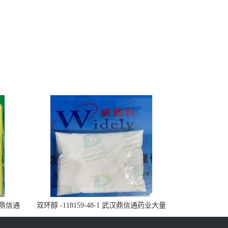
武汉鼎信通
双环醇 -118159-48-1 武汉鼎信通药业大量
现货供应