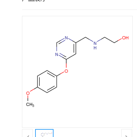
证
书
荣
誉
产
品
展
厅
联