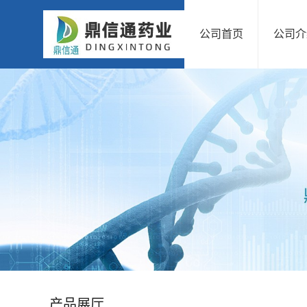
公司首页
公司介
公
司
首
页
公
司
介
绍
产品展厅