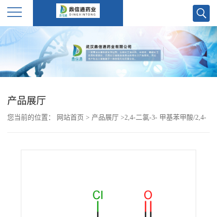
公
司
首
产品展厅
页
您当前的位置：
网站首页
>
产品展厅
>
2,4-二氯-3- 甲基苯甲酸/2,4-
公
Dichloro-3-methylbenzoic acid
司
介
绍