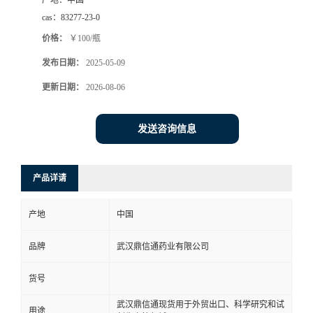
产地：
中国
cas：
83277-23-0
系
价格：
￥100/瓶
方
发布日期：
2025-05-09
更新日期：
2026-08-06
式
在
发送咨询信息
线
产品详请
留
产地
中国
言
品牌
武汉鼎信通药业有限公司
货号
武汉鼎信通现货用于外贸出口、科学研究和试
用途