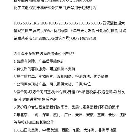
技术服务热线:董浩 13429867250 Q Q 3146738450
化学试剂,仅用于科研和外贸出口,严禁用于违规行为!
100G 500G 1KG 5KG 10KG 25KG 50KG 100KG 500KG 武汉鼎信通大
量现货供应 高纯度99%+ 优势现货 下单当天可发货 长期稳定供货 订购
请联系董浩 13429867250(微信同号) QQ 3146738450
为什么更多客户选择鼎信通药业产品?
1.品质有保障、产品质量能保证
2.有优质的客服服务、可提供技术支持
3.提供质检单、实物图片、液相图谱、检测方法、优势价格
4.公司库存现货产品、可以提供大货、千克/吨位
5.做合同-双方合同回签-对公付款-开据13%增值税票-快递包邮-及时发
货-实时跟进货物-售后咨询
6.保护客户合法权益是我们的宗旨、品质与服务是我们不变的追求
7.与北京、上海、深圳、厦门、广州、天津、安徽、重庆、长沙、沈阳
等院校科研单位长期合作
138.出口北美洲、中/南美洲、西欧、东欧、大洋洲、非洲等地区