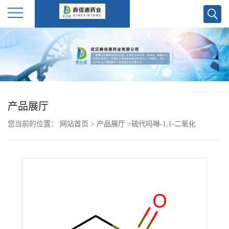
公
司
首
产品展厅
页
您当前的位置：
网站首页
>
产品展厅
>
硫代吗啉-1,1-二氧化
公
物/Thiomorpholine-1,1-dioxide
司
介
绍