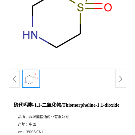
证
书
荣
誉
产
品
展
硫代吗啉-1,1-二氧化物/Thiomorpholine-1,1-dioxide
厅
品牌：
武汉鼎信通药业有限公司
产地：
中国
联
cas：
39093-93-1