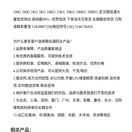
100G 500G 1KG 5KG 10KG 25KG 50KG 100KG 500KG 武汉鼎信通大
量现货供应 高纯度99%+ 优势现货 下单当天可发货 长期稳定供货 订购
请联系董浩 13429867250(微信同号) QQ 3146738450
为什么更多客户选择鼎信通药业产品?
1.品质有保障、产品质量能保证
2.有优质的客服服务、可提供技术支持
3.提供质检单、实物图片、液相图谱、检测方法、优势价格
4.公司库存现货产品、可以提供大货、千克/吨位
5.做合同-双方合同回签-对公付款-开据13%增值税票-快递包邮-及时发
货-实时跟进货物-售后咨询
6.保护客户合法权益是我们的宗旨、品质与服务是我们不变的追求
7.与北京、上海、深圳、厦门、广州、天津、安徽、重庆、长沙、沈阳
等院校科研单位长期合作
72.出口北美洲、中/南美洲、西欧、东欧、大洋洲、非洲等地区
相关产品：