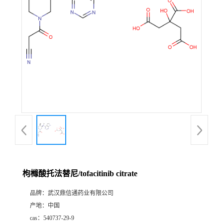
证
书
荣
誉
产
品
展
枸橼酸托法替尼/tofacitinib citrate
厅
品牌：
武汉鼎信通药业有限公司
产地：
中国
联
cas：
540737-29-9