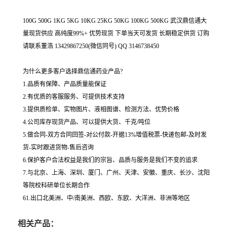
100G 500G 1KG 5KG 10KG 25KG 50KG 100KG 500KG 武汉鼎信通大
量现货供应 高纯度99%+ 优势现货 下单当天可发货 长期稳定供货 订购
请联系董浩 13429867250(微信同号) QQ 3146738450
为什么更多客户选择鼎信通药业产品?
1.品质有保障、产品质量能保证
2.有优质的客服服务、可提供技术支持
3.提供质检单、实物图片、液相图谱、检测方法、优势价格
4.公司库存现货产品、可以提供大货、千克/吨位
5.做合同-双方合同回签-对公付款-开据13%增值税票-快递包邮-及时发
货-实时跟进货物-售后咨询
6.保护客户合法权益是我们的宗旨、品质与服务是我们不变的追求
7.与北京、上海、深圳、厦门、广州、天津、安徽、重庆、长沙、沈阳
等院校科研单位长期合作
61.出口北美洲、中/南美洲、西欧、东欧、大洋洲、非洲等地区
相关产品：