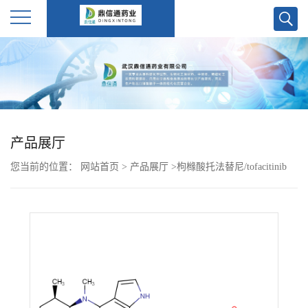
公
司
首
产品展厅
页
您当前的位置：
网站首页
>
产品展厅
>
枸橼酸托法替尼/tofacitinib
公
citrate
司
介
绍