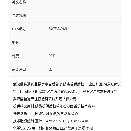
英文名称
包装规格
540737-29-9
CAS编号
别名
99%
纯度
是否进口
否
武汉鼎信通药业提供高品质货源,随货提供质检单,出口标准,快递及时送
货上门,网络实时追踪,客户满意省心高纯度,可根据客户需求分装发货
武汉鼎信通专注打造科研试剂现货供应商
提供精品原料,随货提供质检单和检测图谱等技术资料
快递送货上门,网络实时追踪,客户满意省心
技术服务热线:董浩 13429867250 Q Q 3146738450
化学试剂,仅用于科研和外贸出口,严禁用于违规行为!