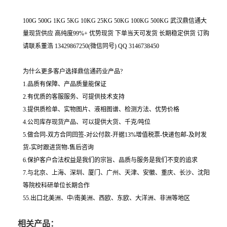
100G 500G 1KG 5KG 10KG 25KG 50KG 100KG 500KG 武汉鼎信通大
量现货供应 高纯度99%+ 优势现货 下单当天可发货 长期稳定供货 订购
请联系董浩 13429867250(微信同号) QQ 3146738450
为什么更多客户选择鼎信通药业产品?
1.品质有保障、产品质量能保证
2.有优质的客服服务、可提供技术支持
3.提供质检单、实物图片、液相图谱、检测方法、优势价格
4.公司库存现货产品、可以提供大货、千克/吨位
5.做合同-双方合同回签-对公付款-开据13%增值税票-快递包邮-及时发
货-实时跟进货物-售后咨询
6.保护客户合法权益是我们的宗旨、品质与服务是我们不变的追求
7.与北京、上海、深圳、厦门、广州、天津、安徽、重庆、长沙、沈阳
等院校科研单位长期合作
55.出口北美洲、中/南美洲、西欧、东欧、大洋洲、非洲等地区
相关产品：