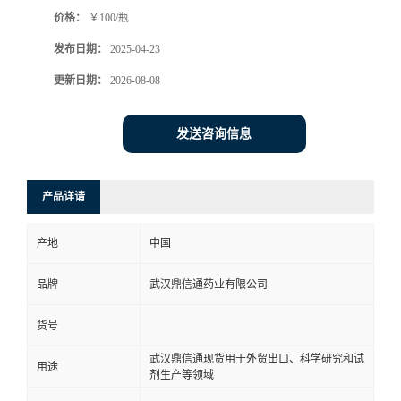
价格：
￥100/瓶
系
发布日期：
2025-04-23
方
更新日期：
2026-08-08
式
发送咨询信息
在
产品详请
线
产地
中国
留
品牌
武汉鼎信通药业有限公司
言
货号
武汉鼎信通现货用于外贸出口、科学研究和试
用途
剂生产等领域