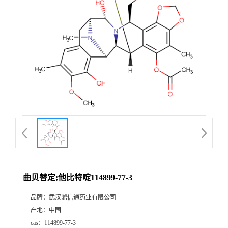
证
书
荣
誉
产
品
展
曲贝替定;他比特啶114899-77-3
厅
品牌：
武汉鼎信通药业有限公司
产地：
中国
联
cas：
114899-77-3