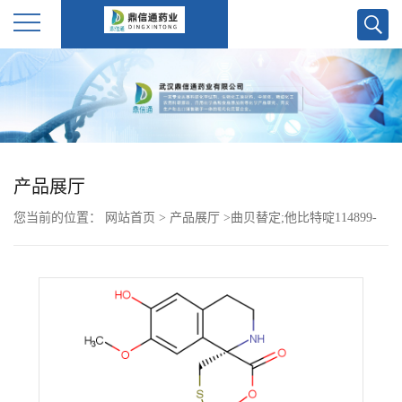
公
司
首
产品展厅
页
您当前的位置：
网站首页
>
产品展厅
>
曲贝替定;他比特啶114899-
公
77-3
司
介
绍