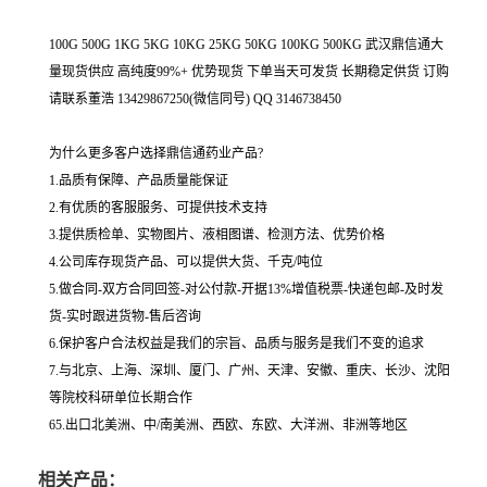
100G 500G 1KG 5KG 10KG 25KG 50KG 100KG 500KG 武汉鼎信通大
量现货供应 高纯度99%+ 优势现货 下单当天可发货 长期稳定供货 订购
请联系董浩 13429867250(微信同号) QQ 3146738450
为什么更多客户选择鼎信通药业产品?
1.品质有保障、产品质量能保证
2.有优质的客服服务、可提供技术支持
3.提供质检单、实物图片、液相图谱、检测方法、优势价格
4.公司库存现货产品、可以提供大货、千克/吨位
5.做合同-双方合同回签-对公付款-开据13%增值税票-快递包邮-及时发
货-实时跟进货物-售后咨询
6.保护客户合法权益是我们的宗旨、品质与服务是我们不变的追求
7.与北京、上海、深圳、厦门、广州、天津、安徽、重庆、长沙、沈阳
等院校科研单位长期合作
65.出口北美洲、中/南美洲、西欧、东欧、大洋洲、非洲等地区
相关产品：