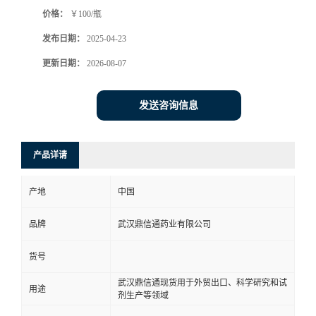
价格：
￥100/瓶
系
发布日期：
2025-04-23
方
更新日期：
2026-08-07
式
发送咨询信息
在
产品详请
线
产地
中国
留
品牌
武汉鼎信通药业有限公司
言
货号
武汉鼎信通现货用于外贸出口、科学研究和试
用途
剂生产等领域