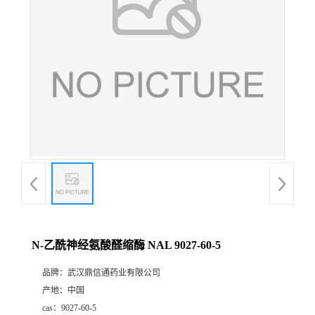
证
书
荣
誉
产
品
展
N-乙酰神经氨酸醛缩酶 NAL 9027-60-5
厅
品牌：
武汉鼎信通药业有限公司
产地：
中国
联
cas：
9027-60-5