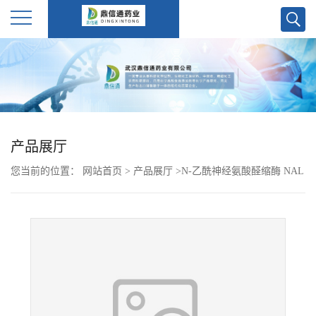
公
司
首
产品展厅
页
您当前的位置：
网站首页
>
产品展厅
>
N-乙酰神经氨酸醛缩酶 NAL
公
9027-60-5
司
介
绍