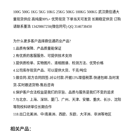
100G 500G 1KG 5KG 10KG 25KG 50KG 100KG 500KG 武汉鼎信通大
量现货供应 高纯度99%+ 优势现货 下单当天可发货 长期稳定供货 订购
请联系董浩 13429867250(微信同号) QQ 3146738450
为什么更多客户选择鼎信通药业产品?
1.品质有保障、产品质量能保证
2.有优质的客服服务、可提供技术支持
3.提供质检单、实物图片、液相图谱、检测方法、优势价格
4.公司库存现货产品、可以提供大货、千克/吨位
5.做合同-双方合同回签-对公付款-开据13%增值税票-快递包邮-及时发
货-实时跟进货物-售后咨询
6.保护客户合法权益是我们的宗旨、品质与服务是我们不变的追求
7.与北京、上海、深圳、厦门、广州、天津、安徽、重庆、长沙、沈阳
等院校科研单位长期合作
118.出口北美洲、中/南美洲、西欧、东欧、大洋洲、非洲等地区
相关产品：