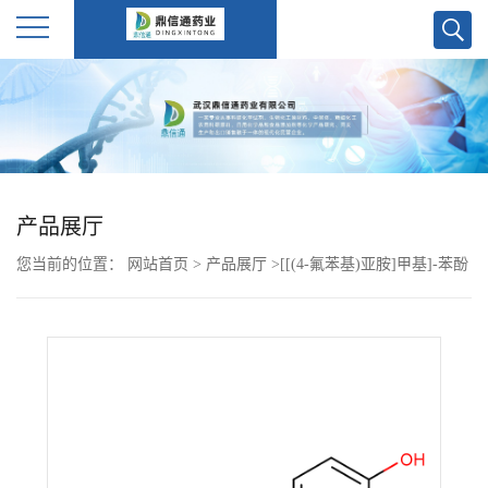
公
司
首
产品展厅
页
您当前的位置：
网站首页
>
产品展厅
>
[[(4-氟苯基)亚胺]甲基]-苯酚
公
3382-63-6
司
介
绍