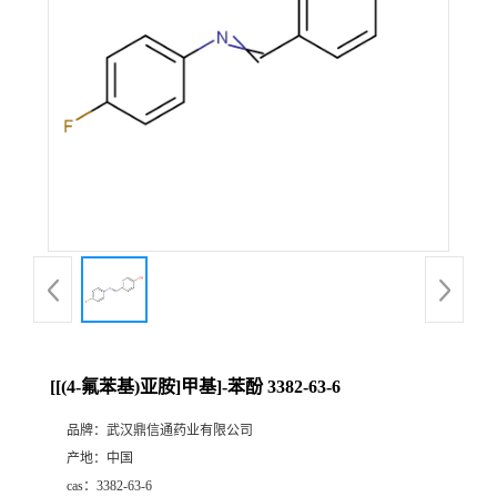
证
书
荣
誉
产
品
展
[[(4-氟苯基)亚胺]甲基]-苯酚 3382-63-6
厅
品牌：
武汉鼎信通药业有限公司
产地：
中国
联
cas：
3382-63-6