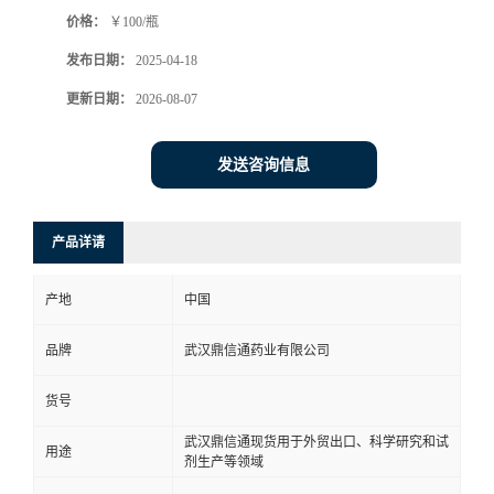
价格：
￥100/瓶
系
发布日期：
2025-04-18
方
更新日期：
2026-08-07
式
发送咨询信息
在
产品详请
线
产地
中国
留
品牌
武汉鼎信通药业有限公司
言
货号
武汉鼎信通现货用于外贸出口、科学研究和试
用途
剂生产等领域