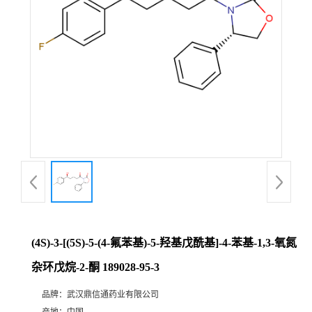
证
书
荣
誉
产
品
展
(4S)-3-[(5S)-5-(4-氟苯基)-5-羟基戊酰基]-4-苯基-1,3-氧氮
厅
杂环戊烷-2-酮 189028-95-3
品牌：
武汉鼎信通药业有限公司
联