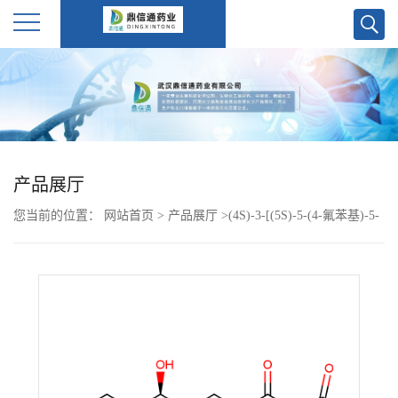
公
司
首
产品展厅
页
您当前的位置：
网站首页
>
产品展厅
>
(4S)-3-[(5S)-5-(4-氟苯基)-5-
公
羟基戊酰基]-4-苯基-1,3-氧氮杂环戊烷-2-酮 189028-95-3
司
介
绍