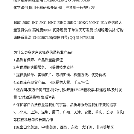
技术服务热线:董浩 13429867250 Q Q 3146738450
化学试剂,仅用于科研和外贸出口,严禁用于违规行为!
100G 500G 1KG 5KG 10KG 25KG 50KG 100KG 500KG 武汉鼎信通大
量现货供应 高纯度99%+ 优势现货 下单当天可发货 长期稳定供货 订购
请联系董浩 13429867250(微信同号) QQ 3146738450
为什么更多客户选择鼎信通药业产品?
1.品质有保障、产品质量能保证
2.有优质的客服服务、可提供技术支持
3.提供质检单、实物图片、液相图谱、检测方法、优势价格
4.公司库存现货产品、可以提供大货、千克/吨位
5.做合同-双方合同回签-对公付款-开据13%增值税票-快递包邮-及时发
货-实时跟进货物-售后咨询
6.保护客户合法权益是我们的宗旨、品质与服务是我们不变的追求
7.与北京、上海、深圳、厦门、广州、天津、安徽、重庆、长沙、沈阳
等院校科研单位长期合作
116.出口北美洲、中/南美洲、西欧、东欧、大洋洲、非洲等地区