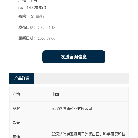
产地：
中国
cas：
189028-95-3
系
价格：
￥100/瓶
方
发布日期：
2025-04-18
更新日期：
2026-08-06
式
在
发送咨询信息
线
产品详请
留
产地
中国
言
品牌
武汉鼎信通药业有限公司
货号
武汉鼎信通现货用于外贸出口、科学研究和试
用途