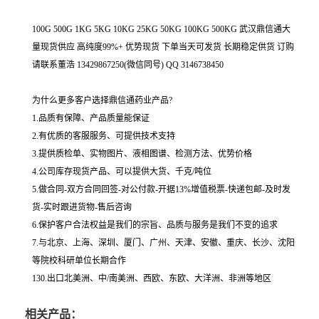
100G 500G 1KG 5KG 10KG 25KG 50KG 100KG 500KG 武汉鼎信通大
量现货供应 高纯度99%+ 优势现货 下单当天可发货 长期稳定供货 订购
请联系董浩 13429867250(微信同号) QQ 3146738450
为什么更多客户选择鼎信通药业产品?
1.品质有保障、产品质量能保证
2.有优质的客服服务、可提供技术支持
3.提供质检单、实物图片、液相图谱、检测方法、优势价格
4.公司库存现货产品、可以提供大货、千克/吨位
5.做合同-双方合同回签-对公付款-开据13%增值税票-快递包邮-及时发
货-实时跟进货物-售后咨询
6.保护客户合法权益是我们的宗旨、品质与服务是我们不变的追求
7.与北京、上海、深圳、厦门、广州、天津、安徽、重庆、长沙、沈阳
等院校科研单位长期合作
130.出口北美洲、中/南美洲、西欧、东欧、大洋洲、非洲等地区
相关产品：