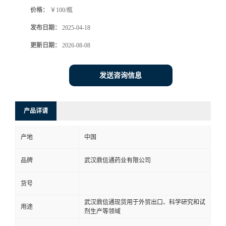
价格：
￥100/瓶
系
发布日期：
2025-04-18
方
更新日期：
2026-08-08
式
发送咨询信息
在
产品详请
线
产地
中国
留
品牌
武汉鼎信通药业有限公司
言
货号
武汉鼎信通现货用于外贸出口、科学研究和试
用途
剂生产等领域