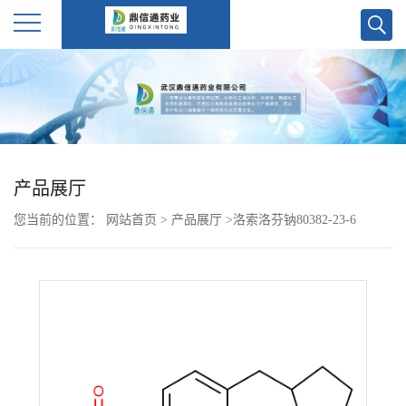
公
司
首
产品展厅
页
您当前的位置：
网站首页
>
产品展厅
>
洛索洛芬钠80382-23-6
公
司
介
绍