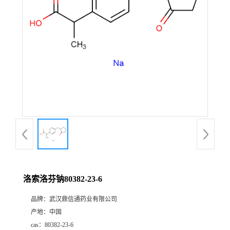
证
书
荣
誉
产
品
展
洛索洛芬钠80382-23-6
厅
品牌：
武汉鼎信通药业有限公司
产地：
中国
联
cas：
80382-23-6