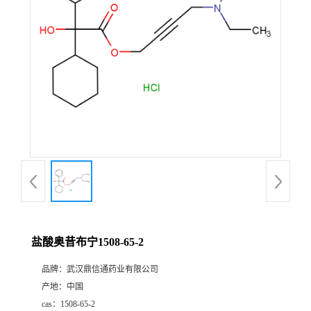
证
书
荣
誉
产
品
展
盐酸奥昔布宁1508-65-2
厅
品牌：
武汉鼎信通药业有限公司
产地：
中国
联
cas：
1508-65-2