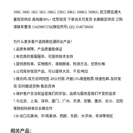
100G 500G 1KG 5KG 10KG 25KG 50KG 100KG 500KG 武汉鼎信通大
量现货供应 高纯度99%+ 优势现货 下单当天可发货 长期稳定供货 订购
请联系董浩 13429867250(微信同号) QQ 3146738450
为什么更多客户选择鼎信通药业产品?
1.品质有保障、产品质量能保证
2.有优质的客服服务、可提供技术支持
3.提供质检单、实物图片、液相图谱、检测方法、优势价格
4.公司库存现货产品、可以提供大货、千克/吨位
5.做合同-双方合同回签-对公付款-开据13%增值税票-快递包邮-及时发
货-实时跟进货物-售后咨询
6.保护客户合法权益是我们的宗旨、品质与服务是我们不变的追求
7.与北京、上海、深圳、厦门、广州、天津、安徽、重庆、长沙、沈阳
等院校科研单位长期合作
138.出口北美洲、中/南美洲、西欧、东欧、大洋洲、非洲等地区
相关产品：