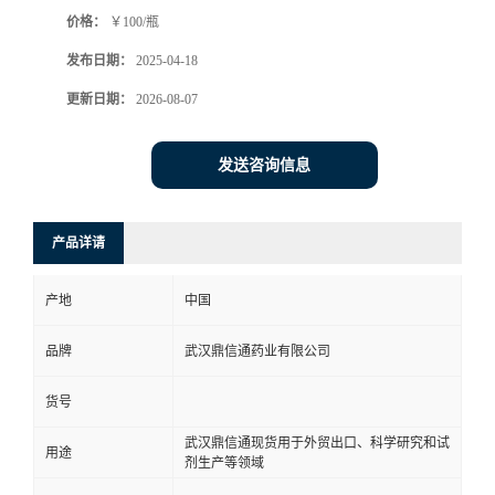
价格：
￥100/瓶
系
发布日期：
2025-04-18
方
更新日期：
2026-08-07
式
发送咨询信息
在
产品详请
线
产地
中国
留
品牌
武汉鼎信通药业有限公司
言
货号
武汉鼎信通现货用于外贸出口、科学研究和试
用途
剂生产等领域