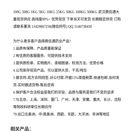
100G 500G 1KG 5KG 10KG 25KG 50KG 100KG 500KG 武汉鼎信通大
量现货供应 高纯度99%+ 优势现货 下单当天可发货 长期稳定供货 订购
请联系董浩 13429867250(微信同号) QQ 3146738450
为什么更多客户选择鼎信通药业产品?
1.品质有保障、产品质量能保证
2.有优质的客服服务、可提供技术支持
3.提供质检单、实物图片、液相图谱、检测方法、优势价格
4.公司库存现货产品、可以提供大货、千克/吨位
5.做合同-双方合同回签-对公付款-开据13%增值税票-快递包邮-及时发
货-实时跟进货物-售后咨询
6.保护客户合法权益是我们的宗旨、品质与服务是我们不变的追求
7.与北京、上海、深圳、厦门、广州、天津、安徽、重庆、长沙、沈阳
等院校科研单位长期合作
79.出口北美洲、中/南美洲、西欧、东欧、大洋洲、非洲等地区
相关产品：