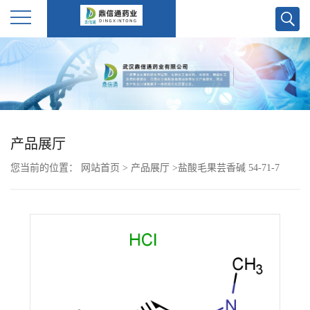
公
司
首
产品展厅
页
您当前的位置：
网站首页
>
产品展厅
>
盐酸毛果芸香碱 54-71-7
公
司
介
绍