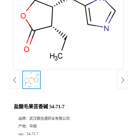
证
书
荣
誉
产
品
展
盐酸毛果芸香碱 54-71-7
厅
品牌：
武汉鼎信通药业有限公司
产地：
中国
联
cas：
54-71-7