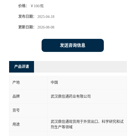
价格：
￥100/瓶
系
发布日期：
2025-04-18
方
更新日期：
2026-08-08
式
发送咨询信息
在
产品详请
线
产地
中国
留
品牌
武汉鼎信通药业有限公司
言
货号
武汉鼎信通现货用于外贸出口、科学研究和试
用途
剂生产等领域