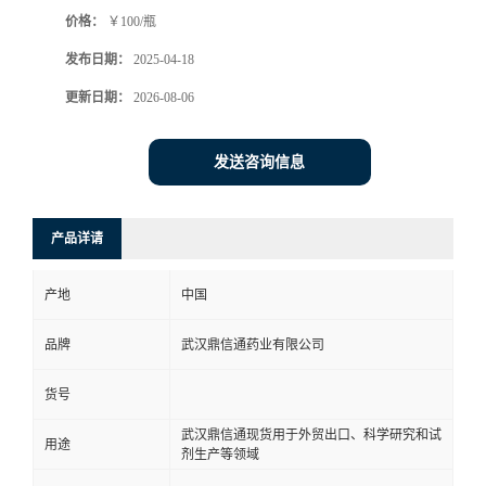
价格：
￥100/瓶
系
发布日期：
2025-04-18
方
更新日期：
2026-08-06
式
发送咨询信息
在
产品详请
线
产地
中国
留
品牌
武汉鼎信通药业有限公司
言
货号
武汉鼎信通现货用于外贸出口、科学研究和试
用途
剂生产等领域