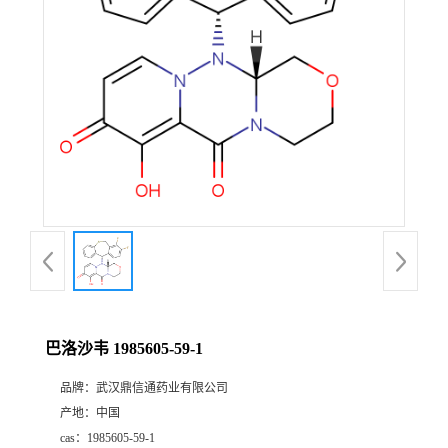
证
书
荣
誉
产
品
展
巴洛沙韦 1985605-59-1
厅
品牌：
武汉鼎信通药业有限公司
产地：
中国
联
cas：
1985605-59-1