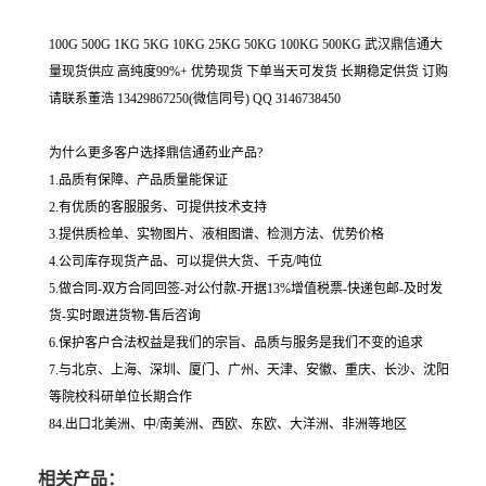
100G 500G 1KG 5KG 10KG 25KG 50KG 100KG 500KG 武汉鼎信通大
量现货供应 高纯度99%+ 优势现货 下单当天可发货 长期稳定供货 订购
请联系董浩 13429867250(微信同号) QQ 3146738450
为什么更多客户选择鼎信通药业产品?
1.品质有保障、产品质量能保证
2.有优质的客服服务、可提供技术支持
3.提供质检单、实物图片、液相图谱、检测方法、优势价格
4.公司库存现货产品、可以提供大货、千克/吨位
5.做合同-双方合同回签-对公付款-开据13%增值税票-快递包邮-及时发
货-实时跟进货物-售后咨询
6.保护客户合法权益是我们的宗旨、品质与服务是我们不变的追求
7.与北京、上海、深圳、厦门、广州、天津、安徽、重庆、长沙、沈阳
等院校科研单位长期合作
84.出口北美洲、中/南美洲、西欧、东欧、大洋洲、非洲等地区
相关产品：