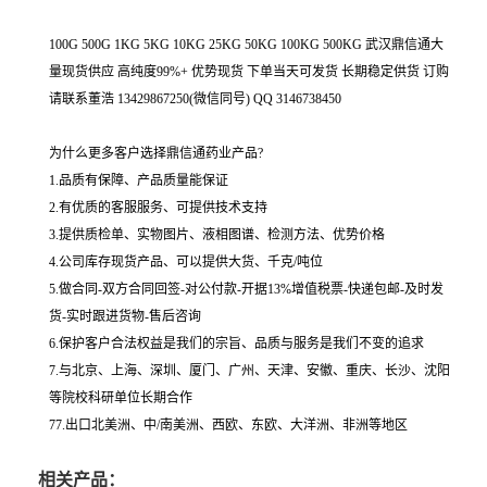
100G 500G 1KG 5KG 10KG 25KG 50KG 100KG 500KG 武汉鼎信通大
量现货供应 高纯度99%+ 优势现货 下单当天可发货 长期稳定供货 订购
请联系董浩 13429867250(微信同号) QQ 3146738450
为什么更多客户选择鼎信通药业产品?
1.品质有保障、产品质量能保证
2.有优质的客服服务、可提供技术支持
3.提供质检单、实物图片、液相图谱、检测方法、优势价格
4.公司库存现货产品、可以提供大货、千克/吨位
5.做合同-双方合同回签-对公付款-开据13%增值税票-快递包邮-及时发
货-实时跟进货物-售后咨询
6.保护客户合法权益是我们的宗旨、品质与服务是我们不变的追求
7.与北京、上海、深圳、厦门、广州、天津、安徽、重庆、长沙、沈阳
等院校科研单位长期合作
77.出口北美洲、中/南美洲、西欧、东欧、大洋洲、非洲等地区
相关产品：