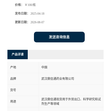
价格：
￥100/瓶
系
发布日期：
2025-04-18
方
更新日期：
2026-08-07
式
发送咨询信息
在
产品详请
线
产地
中国
留
品牌
武汉鼎信通药业有限公司
言
货号
武汉鼎信通现货用于外贸出口、科学研究和试
用途
剂生产等领域