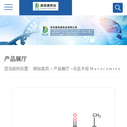
公
司
首
产品展厅
页
您当前的位置：
网站首页
>
产品展厅
>
马瓦卡坦 M a v a c a m t e n
公
1 6 4 2 2 8 8 - 4 7 - 8
司
介
绍