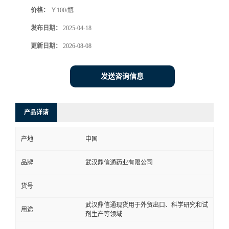
价格：
￥100/瓶
系
发布日期：
2025-04-18
方
更新日期：
2026-08-08
式
发送咨询信息
在
产品详请
线
产地
中国
留
品牌
武汉鼎信通药业有限公司
言
货号
武汉鼎信通现货用于外贸出口、科学研究和试
用途
剂生产等领域