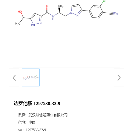
证
书
荣
誉
产
品
展
达罗他胺 1297538-32-9
厅
品牌：
武汉鼎信通药业有限公司
产地：
中国
联
cas：
1297538-32-9