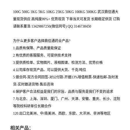
100G 500G 1KG 5KG 10KG 25KG 50KG 100KG 500KG 武汉鼎信通大
量现货供应 高纯度99%+ 优势现货 下单当天可发货 长期稳定供货 订购
请联系董浩 13429867250(微信同号) QQ 3146738450
为什么更多客户选择鼎信通药业产品?
1.品质有保障、产品质量能保证
2.有优质的客服服务、可提供技术支持
3.提供质检单、实物图片、液相图谱、检测方法、优势价格
4.公司库存现货产品、可以提供大货、千克/吨位
5.做合同-双方合同回签-对公付款-开据13%增值税票-快递包邮-及时发
货-实时跟进货物-售后咨询
6.保护客户合法权益是我们的宗旨、品质与服务是我们不变的追求
7.与北京、上海、深圳、厦门、广州、天津、安徽、重庆、长沙、沈阳
等院校科研单位长期合作
120.出口北美洲、中/南美洲、西欧、东欧、大洋洲、非洲等地区
相关产品：