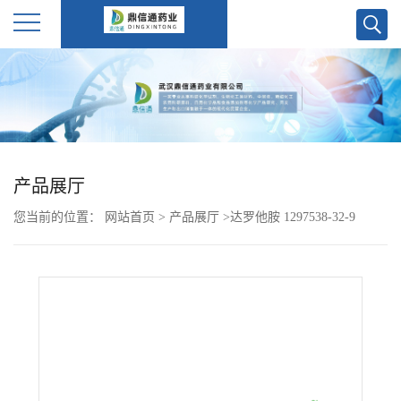
公
司
首
产品展厅
页
您当前的位置：
网站首页
>
产品展厅
>
达罗他胺 1297538-32-9
公
司
介
绍