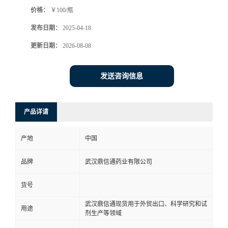
价格：
￥100/瓶
系
发布日期：
2025-04-18
方
更新日期：
2026-08-08
式
发送咨询信息
在
产品详请
线
产地
中国
留
品牌
武汉鼎信通药业有限公司
言
货号
武汉鼎信通现货用于外贸出口、科学研究和试
用途
剂生产等领域