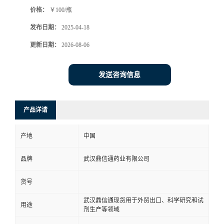
价格：
￥100/瓶
系
发布日期：
2025-04-18
方
更新日期：
2026-08-06
式
发送咨询信息
在
产品详请
线
产地
中国
留
品牌
武汉鼎信通药业有限公司
言
货号
武汉鼎信通现货用于外贸出口、科学研究和试
用途
剂生产等领域