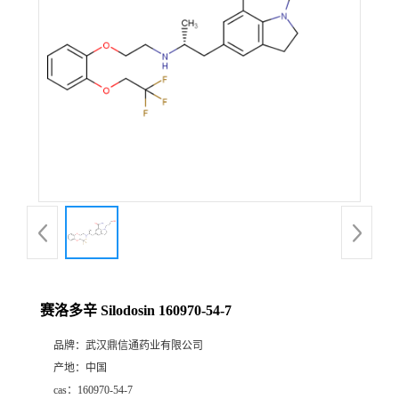
证
书
荣
誉
产
品
展
赛洛多辛 Silodosin 160970-54-7
厅
品牌：
武汉鼎信通药业有限公司
产地：
中国
联
cas：
160970-54-7