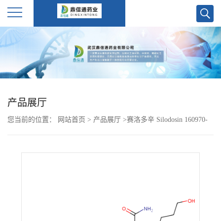
公
司
首
产品展厅
页
您当前的位置：
网站首页
>
产品展厅
>
赛洛多辛 Silodosin 160970-
公
54-7
司
介
绍