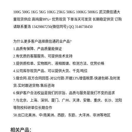
100G 500G 1KG 5KG 10KG 25KG 50KG 100KG 500KG 武汉鼎信通大
量现货供应 高纯度99%+ 优势现货 下单当天可发货 长期稳定供货 订购
请联系董浩 13429867250(微信同号) QQ 3146738450
为什么更多客户选择鼎信通药业产品?
1.品质有保障、产品质量能保证
2.有优质的客服服务、可提供技术支持
3.提供质检单、实物图片、液相图谱、检测方法、优势价格
4.公司库存现货产品、可以提供大货、千克/吨位
5.做合同-双方合同回签-对公付款-开据13%增值税票-快递包邮-及时发
货-实时跟进货物-售后咨询
6.保护客户合法权益是我们的宗旨、品质与服务是我们不变的追求
7.与北京、上海、深圳、厦门、广州、天津、安徽、重庆、长沙、沈阳
等院校科研单位长期合作
58.出口北美洲、中/南美洲、西欧、东欧、大洋洲、非洲等地区
相关产品：