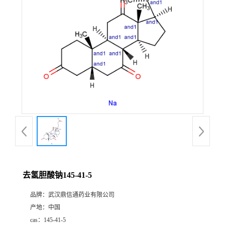
证
书
荣
誉
产
品
展
去氢胆酸钠145-41-5
厅
品牌：
武汉鼎信通药业有限公司
产地：
中国
联
cas：
145-41-5