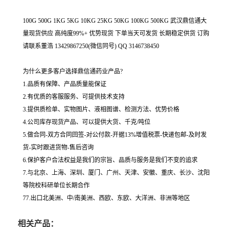
100G 500G 1KG 5KG 10KG 25KG 50KG 100KG 500KG 武汉鼎信通大
量现货供应 高纯度99%+ 优势现货 下单当天可发货 长期稳定供货 订购
请联系董浩 13429867250(微信同号) QQ 3146738450
为什么更多客户选择鼎信通药业产品?
1.品质有保障、产品质量能保证
2.有优质的客服服务、可提供技术支持
3.提供质检单、实物图片、液相图谱、检测方法、优势价格
4.公司库存现货产品、可以提供大货、千克/吨位
5.做合同-双方合同回签-对公付款-开据13%增值税票-快递包邮-及时发
货-实时跟进货物-售后咨询
6.保护客户合法权益是我们的宗旨、品质与服务是我们不变的追求
7.与北京、上海、深圳、厦门、广州、天津、安徽、重庆、长沙、沈阳
等院校科研单位长期合作
77.出口北美洲、中/南美洲、西欧、东欧、大洋洲、非洲等地区
相关产品：