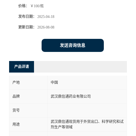
价格：
￥100/瓶
系
发布日期：
2025-04-18
方
更新日期：
2026-08-08
式
发送咨询信息
在
产品详请
线
产地
中国
留
品牌
武汉鼎信通药业有限公司
言
货号
武汉鼎信通现货用于外贸出口、科学研究和试
用途
剂生产等领域