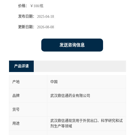
价格：
￥100/瓶
系
发布日期：
2025-04-18
方
更新日期：
2026-08-08
式
发送咨询信息
在
产品详请
线
产地
中国
留
品牌
武汉鼎信通药业有限公司
言
货号
武汉鼎信通现货用于外贸出口、科学研究和试
用途
剂生产等领域