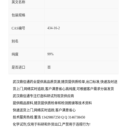
英文名称
包装规格
434-16-2
CAS编号
别名
99%
纯度
是否进口
否
武汉鼎信通药业提供高品质货源,随货提供质检单,出口标准,快递及时送
货上门,网络实时追踪,客户满意省心高纯度,可根据客户需求分装发货
武汉鼎信通专注打造科研试剂现货供应商
提供精品原料,随货提供质检单和检测图谱等技术资料
快递送货上门,网络实时追踪,客户满意省心
技术服务热线:董浩 13429867250 Q Q 3146738450
化学试剂,仅用于科研和外贸出口,严禁用于违规行为!