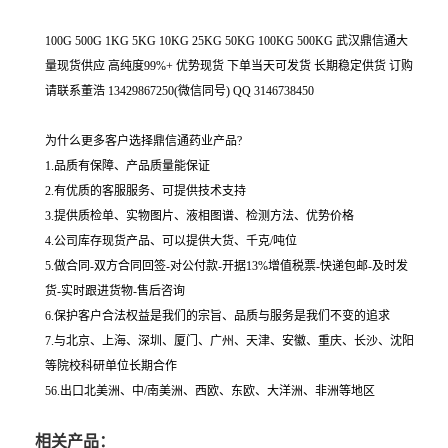
100G 500G 1KG 5KG 10KG 25KG 50KG 100KG 500KG 武汉鼎信通大
量现货供应 高纯度99%+ 优势现货 下单当天可发货 长期稳定供货 订购
请联系董浩 13429867250(微信同号) QQ 3146738450
为什么更多客户选择鼎信通药业产品?
1.品质有保障、产品质量能保证
2.有优质的客服服务、可提供技术支持
3.提供质检单、实物图片、液相图谱、检测方法、优势价格
4.公司库存现货产品、可以提供大货、千克/吨位
5.做合同-双方合同回签-对公付款-开据13%增值税票-快递包邮-及时发
货-实时跟进货物-售后咨询
6.保护客户合法权益是我们的宗旨、品质与服务是我们不变的追求
7.与北京、上海、深圳、厦门、广州、天津、安徽、重庆、长沙、沈阳
等院校科研单位长期合作
56.出口北美洲、中/南美洲、西欧、东欧、大洋洲、非洲等地区
相关产品：