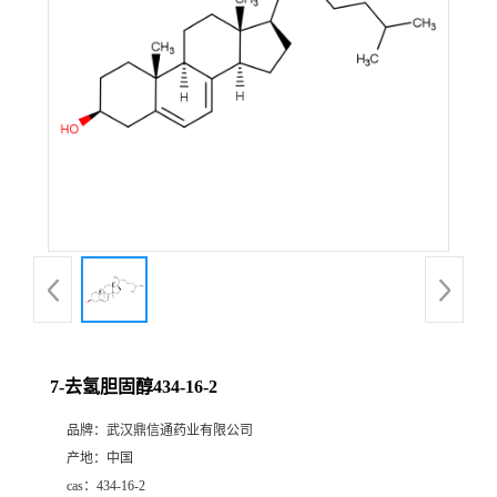
证
书
荣
誉
产
品
展
7-去氢胆固醇434-16-2
厅
品牌：
武汉鼎信通药业有限公司
产地：
中国
联
cas：
434-16-2