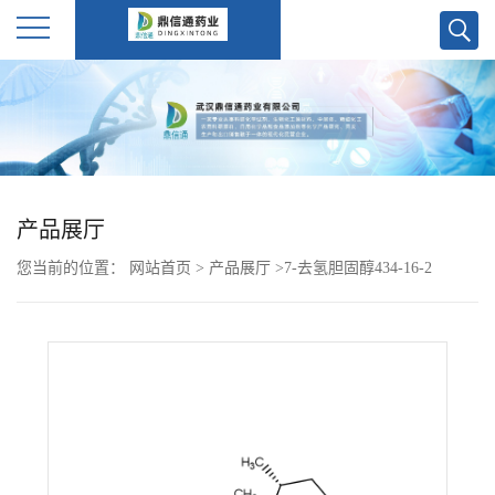
公
司
首
产品展厅
页
您当前的位置：
网站首页
>
产品展厅
>
7-去氢胆固醇434-16-2
公
司
介
绍