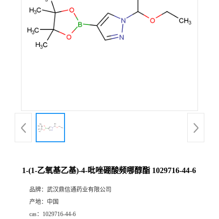
证
书
荣
誉
产
品
展
1-(1-乙氧基乙基)-4-吡唑硼酸频哪醇酯 1029716-44-6
厅
品牌：
武汉鼎信通药业有限公司
产地：
中国
联
cas：
1029716-44-6