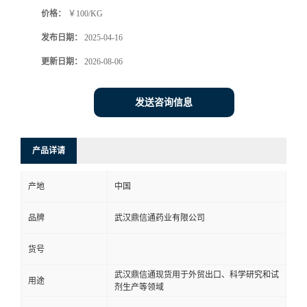
价格：
￥100/KG
系
发布日期：
2025-04-16
方
更新日期：
2026-08-06
式
发送咨询信息
在
产品详请
线
产地
中国
留
品牌
武汉鼎信通药业有限公司
言
货号
武汉鼎信通现货用于外贸出口、科学研究和试
用途
剂生产等领域