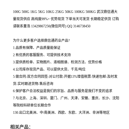
100G 500G 1KG 5KG 10KG 25KG 50KG 100KG 500KG 武汉鼎信通大
量现货供应 高纯度99%+ 优势现货 下单当天可发货 长期稳定供货 订购
请联系董浩 13429867250(微信同号) QQ 3146738450
为什么更多客户选择鼎信通药业产品?
1.品质有保障、产品质量能保证
2.有优质的客服服务、可提供技术支持
3.提供质检单、实物图片、液相图谱、检测方法、优势价格
4.公司库存现货产品、可以提供大货、千克/吨位
5.做合同-双方合同回签-对公付款-开据13%增值税票-快递包邮-及时发
货-实时跟进货物-售后咨询
6.保护客户合法权益是我们的宗旨、品质与服务是我们不变的追求
7.与北京、上海、深圳、厦门、广州、天津、安徽、重庆、长沙、沈阳
等院校科研单位长期合作
130.出口北美洲、中/南美洲、西欧、东欧、大洋洲、非洲等地区
相关产品：