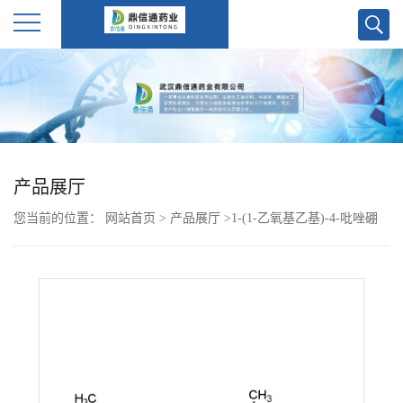
公
司
首
产品展厅
页
您当前的位置：
网站首页
>
产品展厅
>
1-(1-乙氧基乙基)-4-吡唑硼
公
酸频哪醇酯 1029716-44-6
司
介
绍