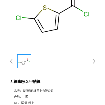
证
书
荣
誉
产
品
展
5-氯噻吩-2-甲酰氯
厅
品牌：
武汉鼎信通药业有限公司
产地：
中国
联
cas：
42518-98-9