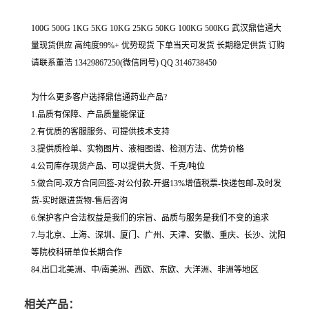
100G 500G 1KG 5KG 10KG 25KG 50KG 100KG 500KG 武汉鼎信通大
量现货供应 高纯度99%+ 优势现货 下单当天可发货 长期稳定供货 订购
请联系董浩 13429867250(微信同号) QQ 3146738450
为什么更多客户选择鼎信通药业产品?
1.品质有保障、产品质量能保证
2.有优质的客服服务、可提供技术支持
3.提供质检单、实物图片、液相图谱、检测方法、优势价格
4.公司库存现货产品、可以提供大货、千克/吨位
5.做合同-双方合同回签-对公付款-开据13%增值税票-快递包邮-及时发
货-实时跟进货物-售后咨询
6.保护客户合法权益是我们的宗旨、品质与服务是我们不变的追求
7.与北京、上海、深圳、厦门、广州、天津、安徽、重庆、长沙、沈阳
等院校科研单位长期合作
84.出口北美洲、中/南美洲、西欧、东欧、大洋洲、非洲等地区
相关产品：