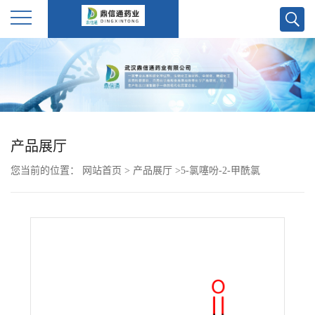
公
司
首
产品展厅
页
您当前的位置：
网站首页
>
产品展厅
>
5-氯噻吩-2-甲酰氯
公
司
介
绍