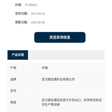
价格：
￥100/KG
系
发布日期：
2025-04-16
方
更新日期：
2026-08-08
式
发送咨询信息
在
产品详请
线
产地
中国
留
品牌
武汉鼎信通药业有限公司
言
货号
武汉鼎信通现货用于外贸出口、科学研究和试
用途
剂生产等领域