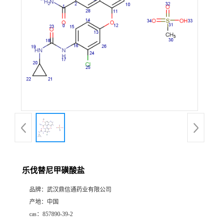
证
书
荣
誉
产
品
展
乐伐替尼甲磺酸盐
厅
品牌：
武汉鼎信通药业有限公司
产地：
中国
联
cas：
857890-39-2