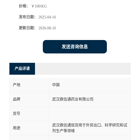
价格：
￥100/KG
系
发布日期：
2025-04-16
方
更新日期：
2026-08-10
式
发送咨询信息
在
产品详请
线
产地
中国
留
品牌
武汉鼎信通药业有限公司
言
货号
武汉鼎信通现货用于外贸出口、科学研究和试
用途
剂生产等领域