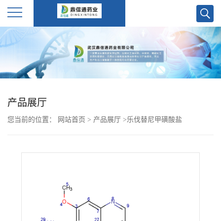
公
司
首
产品展厅
页
您当前的位置：
网站首页
>
产品展厅
>
乐伐替尼甲磺酸盐
公
司
介
绍