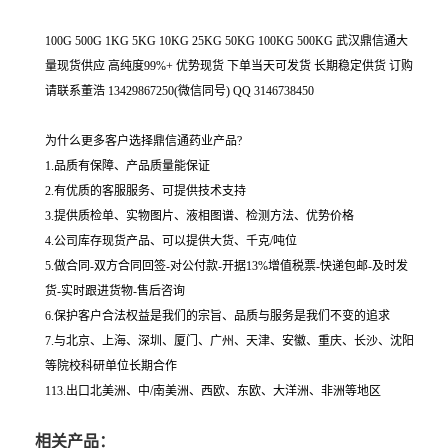
100G 500G 1KG 5KG 10KG 25KG 50KG 100KG 500KG 武汉鼎信通大
量现货供应 高纯度99%+ 优势现货 下单当天可发货 长期稳定供货 订购
请联系董浩 13429867250(微信同号) QQ 3146738450
为什么更多客户选择鼎信通药业产品?
1.品质有保障、产品质量能保证
2.有优质的客服服务、可提供技术支持
3.提供质检单、实物图片、液相图谱、检测方法、优势价格
4.公司库存现货产品、可以提供大货、千克/吨位
5.做合同-双方合同回签-对公付款-开据13%增值税票-快递包邮-及时发
货-实时跟进货物-售后咨询
6.保护客户合法权益是我们的宗旨、品质与服务是我们不变的追求
7.与北京、上海、深圳、厦门、广州、天津、安徽、重庆、长沙、沈阳
等院校科研单位长期合作
113.出口北美洲、中/南美洲、西欧、东欧、大洋洲、非洲等地区
相关产品：