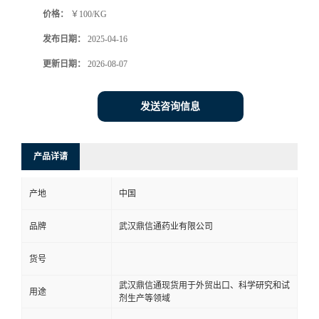
价格：
￥100/KG
系
发布日期：
2025-04-16
方
更新日期：
2026-08-07
式
发送咨询信息
在
产品详请
线
产地
中国
留
品牌
武汉鼎信通药业有限公司
言
货号
武汉鼎信通现货用于外贸出口、科学研究和试
用途
剂生产等领域