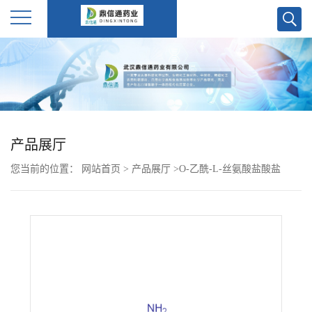
公
司
首
产品展厅
页
您当前的位置：
网站首页
>
产品展厅
>
O-乙酰-L-丝氨酸盐酸盐
公
司
介
绍