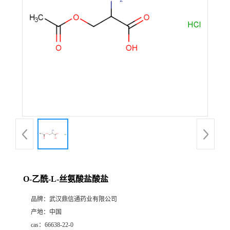
证
书
荣
誉
产
品
展
O-乙酰-L-丝氨酸盐酸盐
厅
品牌：
武汉鼎信通药业有限公司
产地：
中国
联
cas：
66638-22-0