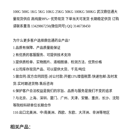
100G 500G 1KG 5KG 10KG 25KG 50KG 100KG 500KG 武汉鼎信通大
量现货供应 高纯度99%+ 优势现货 下单当天可发货 长期稳定供货 订购
请联系董浩 13429867250(微信同号) QQ 3146738450
为什么更多客户选择鼎信通药业产品?
1.品质有保障、产品质量能保证
2.有优质的客服服务、可提供技术支持
3.提供质检单、实物图片、液相图谱、检测方法、优势价格
4.公司库存现货产品、可以提供大货、千克/吨位
5.做合同-双方合同回签-对公付款-开据13%增值税票-快递包邮-及时发
货-实时跟进货物-售后咨询
6.保护客户合法权益是我们的宗旨、品质与服务是我们不变的追求
7.与北京、上海、深圳、厦门、广州、天津、安徽、重庆、长沙、沈阳
等院校科研单位长期合作
110.出口北美洲、中/南美洲、西欧、东欧、大洋洲、非洲等地区
相关产品：