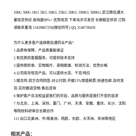
100G 500G 1KG 5KG 10KG 25KG 50KG 100KG 500KG 武汉鼎信通大
量现货供应 高纯度99%+ 优势现货 下单当天可发货 长期稳定供货 订购
请联系董浩 13429867250(微信同号) QQ 3146738450
为什么更多客户选择鼎信通药业产品?
1.品质有保障、产品质量能保证
2.有优质的客服服务、可提供技术支持
3.提供质检单、实物图片、液相图谱、检测方法、优势价格
4.公司库存现货产品、可以提供大货、千克/吨位
5.做合同-双方合同回签-对公付款-开据13%增值税票-快递包邮-及时发
货-实时跟进货物-售后咨询
6.保护客户合法权益是我们的宗旨、品质与服务是我们不变的追求
7.与北京、上海、深圳、厦门、广州、天津、安徽、重庆、长沙、沈阳
等院校科研单位长期合作
111.出口北美洲、中/南美洲、西欧、东欧、大洋洲、非洲等地区
相关产品：