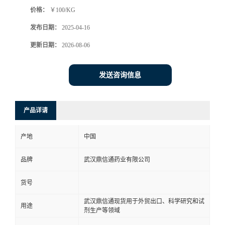
价格：
￥100/KG
系
发布日期：
2025-04-16
方
更新日期：
2026-08-06
式
发送咨询信息
在
产品详请
线
产地
中国
留
品牌
武汉鼎信通药业有限公司
言
货号
武汉鼎信通现货用于外贸出口、科学研究和试
用途
剂生产等领域