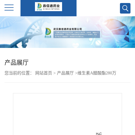
公
司
首
产品展厅
页
您当前的位置：
网站首页
>
产品展厅
>
维生素A醋酸酯280万
公
司
介
绍