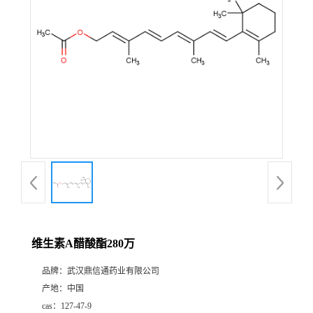
证
书
荣
誉
产
品
展
维生素A醋酸酯280万
厅
品牌：
武汉鼎信通药业有限公司
产地：
中国
联
cas：
127-47-9