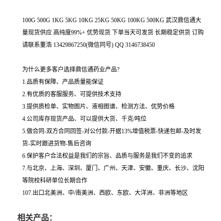
100G 500G 1KG 5KG 10KG 25KG 50KG 100KG 500KG 武汉鼎信通大
量现货供应 高纯度99%+ 优势现货 下单当天可发货 长期稳定供货 订购
请联系董浩 13429867250(微信同号) QQ 3146738450
为什么更多客户选择鼎信通药业产品?
1.品质有保障、产品质量能保证
2.有优质的客服服务、可提供技术支持
3.提供质检单、实物图片、液相图谱、检测方法、优势价格
4.公司库存现货产品、可以提供大货、千克/吨位
5.做合同-双方合同回签-对公付款-开据13%增值税票-快递包邮-及时发
货-实时跟进货物-售后咨询
6.保护客户合法权益是我们的宗旨、品质与服务是我们不变的追求
7.与北京、上海、深圳、厦门、广州、天津、安徽、重庆、长沙、沈阳
等院校科研单位长期合作
107.出口北美洲、中/南美洲、西欧、东欧、大洋洲、非洲等地区
相关产品：