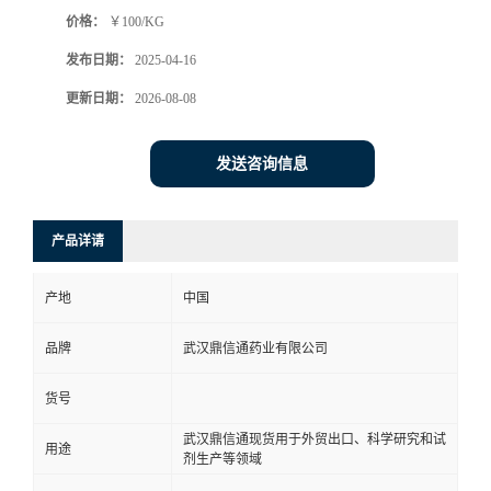
价格：
￥100/KG
系
发布日期：
2025-04-16
方
更新日期：
2026-08-08
式
发送咨询信息
在
产品详请
线
产地
中国
留
品牌
武汉鼎信通药业有限公司
言
货号
武汉鼎信通现货用于外贸出口、科学研究和试
用途
剂生产等领域