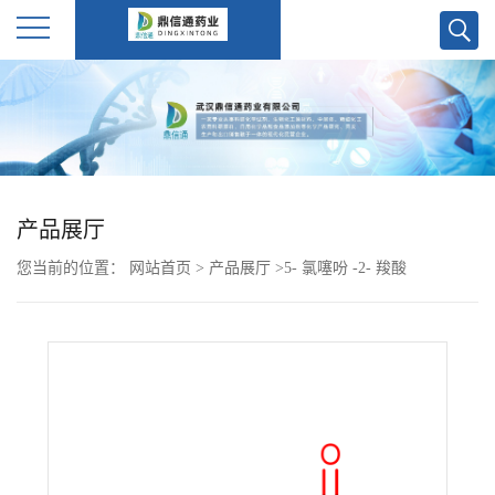
公
司
首
产品展厅
页
您当前的位置：
网站首页
>
产品展厅
>
5- 氯噻吩 -2- 羧酸
公
司
介
绍