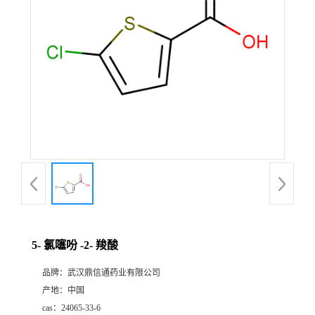
证
书
荣
誉
产
品
展
5- 氯噻吩 -2- 羧酸
厅
品牌：
武汉鼎信通药业有限公司
产地：
中国
联
cas：
24065-33-6