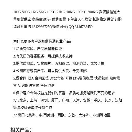
100G 500G 1KG 5KG 10KG 25KG 50KG 100KG 500KG 武汉鼎信通大
量现货供应 高纯度99%+ 优势现货 下单当天可发货 长期稳定供货 订购
请联系董浩 13429867250(微信同号) QQ 3146738450
为什么更多客户选择鼎信通药业产品?
1.品质有保障、产品质量能保证
2.有优质的客服服务、可提供技术支持
3.提供质检单、实物图片、液相图谱、检测方法、优势价格
4.公司库存现货产品、可以提供大货、千克/吨位
5.做合同-双方合同回签-对公付款-开据13%增值税票-快递包邮-及时发
货-实时跟进货物-售后咨询
6.保护客户合法权益是我们的宗旨、品质与服务是我们不变的追求
7.与北京、上海、深圳、厦门、广州、天津、安徽、重庆、长沙、沈阳
等院校科研单位长期合作
72.出口北美洲、中/南美洲、西欧、东欧、大洋洲、非洲等地区
相关产品：