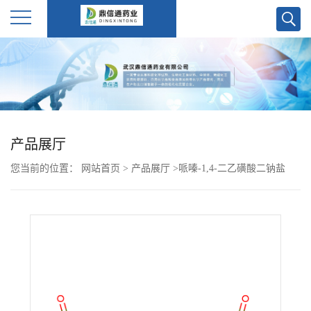
公
司
首
产品展厅
页
您当前的位置：
网站首页
>
产品展厅
>
哌嗪-1,4-二乙磺酸二钠盐
公
司
介
绍