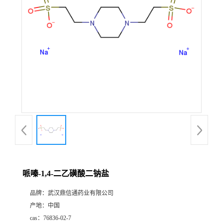
证
书
荣
誉
产
品
展
哌嗪-1,4-二乙磺酸二钠盐
厅
品牌：
武汉鼎信通药业有限公司
产地：
中国
联
cas：
76836-02-7