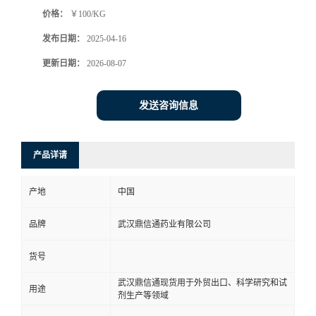
价格：
￥100/KG
系
发布日期：
2025-04-16
方
更新日期：
2026-08-07
式
发送咨询信息
在
产品详请
线
产地
中国
留
品牌
武汉鼎信通药业有限公司
言
货号
武汉鼎信通现货用于外贸出口、科学研究和试
用途
剂生产等领域