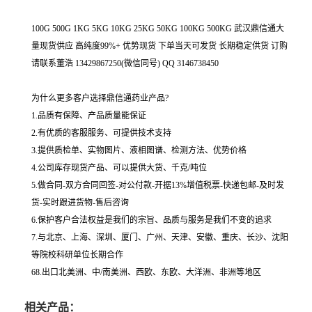
100G 500G 1KG 5KG 10KG 25KG 50KG 100KG 500KG 武汉鼎信通大
量现货供应 高纯度99%+ 优势现货 下单当天可发货 长期稳定供货 订购
请联系董浩 13429867250(微信同号) QQ 3146738450
为什么更多客户选择鼎信通药业产品?
1.品质有保障、产品质量能保证
2.有优质的客服服务、可提供技术支持
3.提供质检单、实物图片、液相图谱、检测方法、优势价格
4.公司库存现货产品、可以提供大货、千克/吨位
5.做合同-双方合同回签-对公付款-开据13%增值税票-快递包邮-及时发
货-实时跟进货物-售后咨询
6.保护客户合法权益是我们的宗旨、品质与服务是我们不变的追求
7.与北京、上海、深圳、厦门、广州、天津、安徽、重庆、长沙、沈阳
等院校科研单位长期合作
68.出口北美洲、中/南美洲、西欧、东欧、大洋洲、非洲等地区
相关产品：