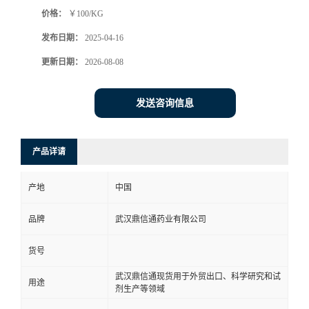
价格：
￥100/KG
系
发布日期：
2025-04-16
方
更新日期：
2026-08-08
式
发送咨询信息
在
产品详请
线
产地
中国
留
品牌
武汉鼎信通药业有限公司
言
货号
武汉鼎信通现货用于外贸出口、科学研究和试
用途
剂生产等领域