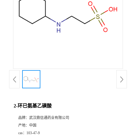
证
书
荣
誉
产
品
展
2-环已氨基乙磺酸
厅
品牌：
武汉鼎信通药业有限公司
产地：
中国
联
cas：
103-47-9