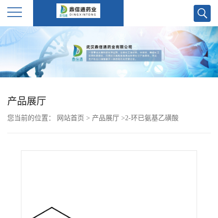
公
司
首
产品展厅
页
您当前的位置：
网站首页
>
产品展厅
>
2-环已氨基乙磺酸
公
司
介
绍