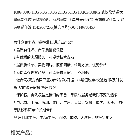
100G 500G 1KG 5KG 10KG 25KG 50KG 100KG 500KG 武汉鼎信通大
量现货供应 高纯度99%+ 优势现货 下单当天可发货 长期稳定供货 订购
请联系董浩 13429867250(微信同号) QQ 3146738450
为什么更多客户选择鼎信通药业产品?
1.品质有保障、产品质量能保证
2.有优质的客服服务、可提供技术支持
3.提供质检单、实物图片、液相图谱、检测方法、优势价格
4.公司库存现货产品、可以提供大货、千克/吨位
5.做合同-双方合同回签-对公付款-开据13%增值税票-快递包邮-及时发
货-实时跟进货物-售后咨询
6.保护客户合法权益是我们的宗旨、品质与服务是我们不变的追求
7.与北京、上海、深圳、厦门、广州、天津、安徽、重庆、长沙、沈阳
等院校科研单位长期合作
66.出口北美洲、中/南美洲、西欧、东欧、大洋洲、非洲等地区
相关产品：