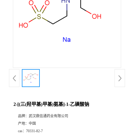
证
书
荣
誉
产
品
展
2-[(三(羟甲基)甲基)氨基]-1-乙磺酸钠
厅
品牌：
武汉鼎信通药业有限公司
产地：
中国
联
cas：
70331-82-7