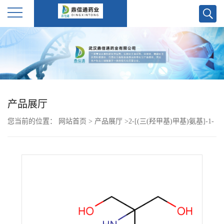
公
司
首
产品展厅
页
您当前的位置：
网站首页
>
产品展厅
>
2-[(三(羟甲基)甲基)氨基]-1-
公
乙磺酸钠
司
介
绍