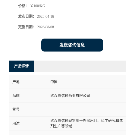
价格：
￥100/KG
系
发布日期：
2025-04-16
方
更新日期：
2026-08-08
式
发送咨询信息
在
产品详请
线
产地
中国
留
品牌
武汉鼎信通药业有限公司
言
货号
武汉鼎信通现货用于外贸出口、科学研究和试
用途
剂生产等领域