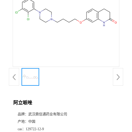
证
书
荣
誉
产
品
展
阿立哌唑
厅
品牌：
武汉鼎信通药业有限公司
产地：
中国
联
cas：
129722-12-9