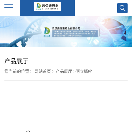
公
司
首
产品展厅
页
您当前的位置：
网站首页
>
产品展厅
>
阿立哌唑
公
司
介
绍