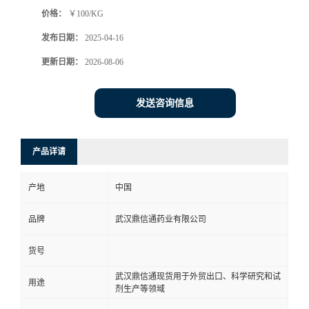
价格：
￥100/KG
系
发布日期：
2025-04-16
方
更新日期：
2026-08-06
式
发送咨询信息
在
产品详请
线
产地
中国
留
品牌
武汉鼎信通药业有限公司
言
货号
武汉鼎信通现货用于外贸出口、科学研究和试
用途
剂生产等领域