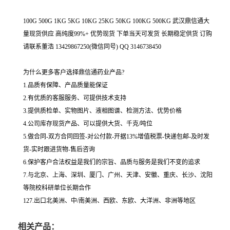
100G 500G 1KG 5KG 10KG 25KG 50KG 100KG 500KG 武汉鼎信通大
量现货供应 高纯度99%+ 优势现货 下单当天可发货 长期稳定供货 订购
请联系董浩 13429867250(微信同号) QQ 3146738450
为什么更多客户选择鼎信通药业产品?
1.品质有保障、产品质量能保证
2.有优质的客服服务、可提供技术支持
3.提供质检单、实物图片、液相图谱、检测方法、优势价格
4.公司库存现货产品、可以提供大货、千克/吨位
5.做合同-双方合同回签-对公付款-开据13%增值税票-快递包邮-及时发
货-实时跟进货物-售后咨询
6.保护客户合法权益是我们的宗旨、品质与服务是我们不变的追求
7.与北京、上海、深圳、厦门、广州、天津、安徽、重庆、长沙、沈阳
等院校科研单位长期合作
127.出口北美洲、中/南美洲、西欧、东欧、大洋洲、非洲等地区
相关产品：