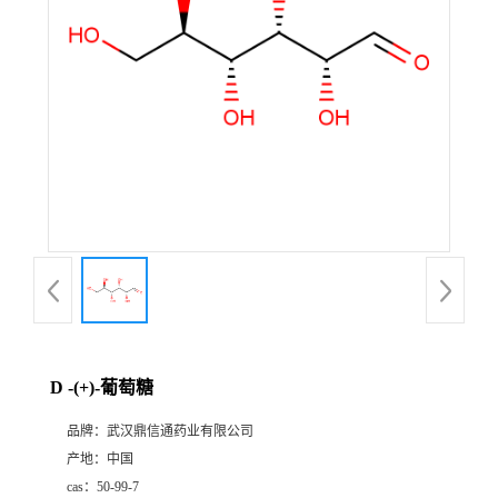
证
书
荣
誉
产
品
展
D -(+)-葡萄糖
厅
品牌：
武汉鼎信通药业有限公司
产地：
中国
联
cas：
50-99-7