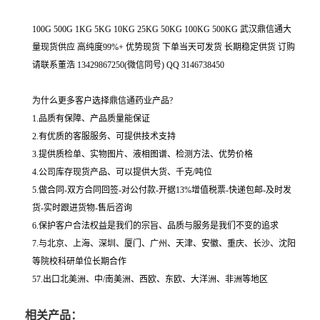
100G 500G 1KG 5KG 10KG 25KG 50KG 100KG 500KG 武汉鼎信通大
量现货供应 高纯度99%+ 优势现货 下单当天可发货 长期稳定供货 订购
请联系董浩 13429867250(微信同号) QQ 3146738450
为什么更多客户选择鼎信通药业产品?
1.品质有保障、产品质量能保证
2.有优质的客服服务、可提供技术支持
3.提供质检单、实物图片、液相图谱、检测方法、优势价格
4.公司库存现货产品、可以提供大货、千克/吨位
5.做合同-双方合同回签-对公付款-开据13%增值税票-快递包邮-及时发
货-实时跟进货物-售后咨询
6.保护客户合法权益是我们的宗旨、品质与服务是我们不变的追求
7.与北京、上海、深圳、厦门、广州、天津、安徽、重庆、长沙、沈阳
等院校科研单位长期合作
57.出口北美洲、中/南美洲、西欧、东欧、大洋洲、非洲等地区
相关产品：