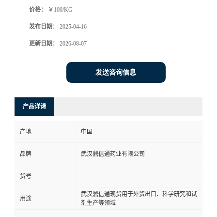
价格：
￥100/KG
系
发布日期：
2025-04-16
方
更新日期：
2026-08-07
式
发送咨询信息
在
产品详请
线
产地
中国
留
品牌
武汉鼎信通药业有限公司
言
货号
武汉鼎信通现货用于外贸出口、科学研究和试
用途
剂生产等领域