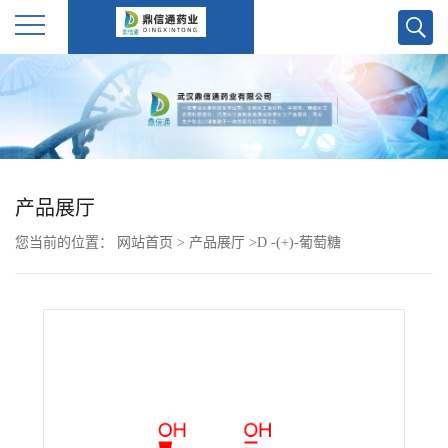
公
司
首
产品展厅
页
您当前的位置：
网站首页
>
产品展厅
>
D -(+)-葡萄糖
公
司
介
绍