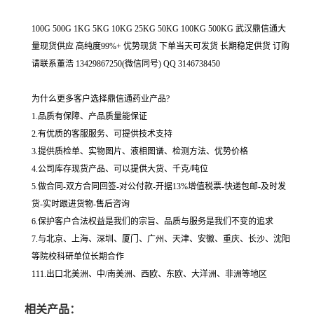
100G 500G 1KG 5KG 10KG 25KG 50KG 100KG 500KG 武汉鼎信通大
量现货供应 高纯度99%+ 优势现货 下单当天可发货 长期稳定供货 订购
请联系董浩 13429867250(微信同号) QQ 3146738450
为什么更多客户选择鼎信通药业产品?
1.品质有保障、产品质量能保证
2.有优质的客服服务、可提供技术支持
3.提供质检单、实物图片、液相图谱、检测方法、优势价格
4.公司库存现货产品、可以提供大货、千克/吨位
5.做合同-双方合同回签-对公付款-开据13%增值税票-快递包邮-及时发
货-实时跟进货物-售后咨询
6.保护客户合法权益是我们的宗旨、品质与服务是我们不变的追求
7.与北京、上海、深圳、厦门、广州、天津、安徽、重庆、长沙、沈阳
等院校科研单位长期合作
111.出口北美洲、中/南美洲、西欧、东欧、大洋洲、非洲等地区
相关产品：