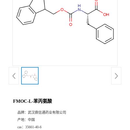
证
书
荣
誉
产
品
展
FMOC-L-苯丙氨酸
厅
品牌：
武汉鼎信通药业有限公司
产地：
中国
联
cas：
35661-40-6