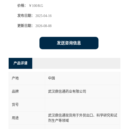
价格：
￥100/KG
系
发布日期：
2025-04-16
方
更新日期：
2026-08-08
式
发送咨询信息
在
产品详请
线
产地
中国
留
品牌
武汉鼎信通药业有限公司
言
货号
武汉鼎信通现货用于外贸出口、科学研究和试
用途
剂生产等领域